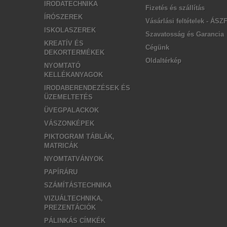
IRODATECHNIKA
Fizetés és szállítás
ÍRÓSZEREK
Vásárlási feltételek - ÁSZ
ISKOLASZEREK
Szavatosság és Garancia
KREATÍV ÉS
Cégünk
DEKORTERMÉKEK
Oldaltérkép
NYOMTATÓ
KELLÉKANYAGOK
IRODABERENDEZÉSEK ÉS
ÜZEMELTETÉS
ÜVEGPALACKOK
VÁSZONKÉPEK
PIKTOGRAM TÁBLÁK,
MATRICÁK
NYOMTATVÁNYOK
PAPÍRÁRU
SZÁMÍTÁSTECHNIKA
VIZUÁLTECHNIKA,
PREZENTÁCIÓK
PÁLINKÁS CÍMKÉK