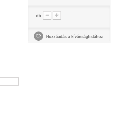
db
Hozzáadás a kívánságlistához