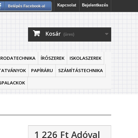
Kapcsolat
Bejelentkezés
Belépés Facebook-al
Kosár
(üres)
IRODATECHNIKA
ÍRÓSZEREK
ISKOLASZEREK
TATVÁNYOK
PAPÍRÁRU
SZÁMÍTÁSTECHNIKA
GPALACKOK
1 226 Ft‎
Adóval