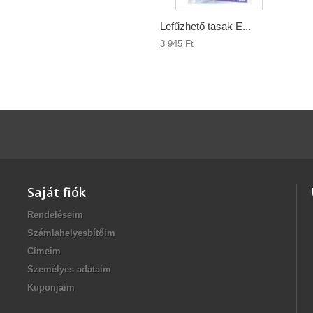
Lefűzhető tasak E...
3 945 Ft‎
Saját fiók
Rendeléseim
Számlahelyesbítőim
Címeim
Személyes adataim
Kuponjaim