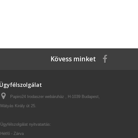
Kövess minket
Ügyfélszolgálat
Papiro24 Irodaszer webáruház , H-1039 Budapest,
Mátyás Király út 25.
Ügyfélszolgálat nyitvatartás:
Hétfő - Zárva