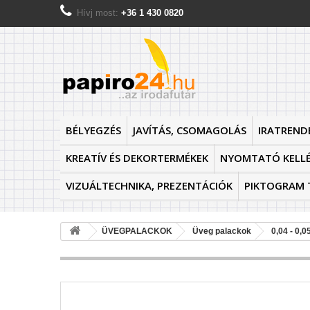
Hívj most:
+36 1 430 0820
BÉLYEGZÉS
JAVÍTÁS, CSOMAGOLÁS
IRATREND
KREATÍV ÉS DEKORTERMÉKEK
NYOMTATÓ KELL
VIZUÁLTECHNIKA, PREZENTÁCIÓK
PIKTOGRAM 
ÜVEGPALACKOK
Üveg palackok
0,04 - 0,0