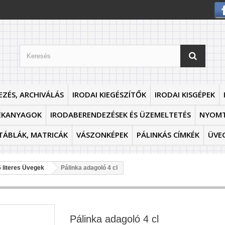
EZÉS, ARCHIVÁLÁS
IRODAI KIEGÉSZÍTŐK
IRODAI KISGÉPEK
ÉKANYAGOK
IRODABERENDEZÉSEK ÉS ÜZEMELTETÉS
NYOM
TÁBLÁK, MATRICÁK
VÁSZONKÉPEK
PÁLINKÁS CÍMKÉK
ÜVE
5 literes Üvegek
Pálinka adagoló 4 cl
Pálinka adagoló 4 cl