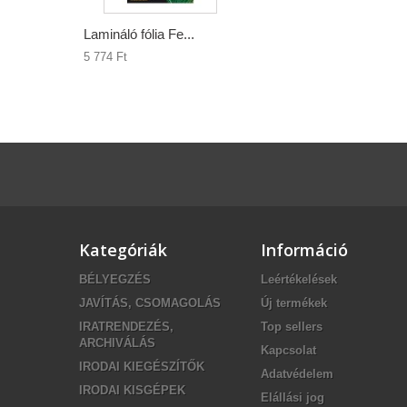
Lamináló fólia Fe...
5 774 Ft‎
Kategóriák
Információ
BÉLYEGZÉS
Leértékelések
JAVÍTÁS, CSOMAGOLÁS
Új termékek
IRATRENDEZÉS,
Top sellers
ARCHIVÁLÁS
Kapcsolat
IRODAI KIEGÉSZÍTŐK
Adatvédelem
IRODAI KISGÉPEK
Elállási jog