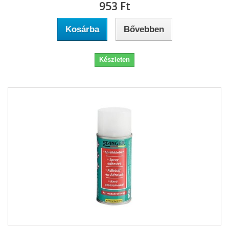
953 Ft‎
Kosárba
Bővebben
Készleten