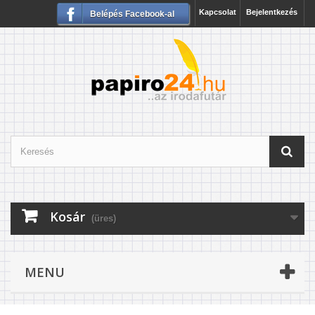
Kapcsolat
Bejelentkezés
Belépés Facebook-al
Kosár
(üres)
MENU