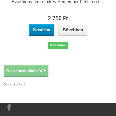
Évszámos fém címkés Remember 0,5 Literes...
2 750 Ft‎
Kosárba
Bővebben
Készleten
Összehasonlítás (
0
)
Mutat 1 - 1 / 1