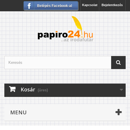
Kapcsolat
Bejelentkezés
Belépés Facebook-al
Kosár
(üres)
MENU