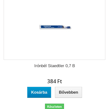
Irónbél Staedtler 0,7 B
384 Ft‎
Kosárba
Bővebben
Készleten