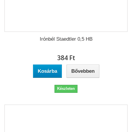
Irónbél Staedtler 0,5 HB
384 Ft‎
Kosárba
Bővebben
Készleten