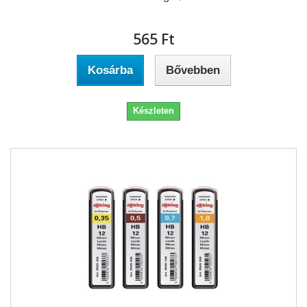
565 Ft‎
Kosárba
Bővebben
Készleten