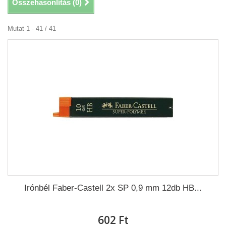
Összehasonlítás (
0
)
Mutat 1 - 41 / 41
Irónbél Faber-Castell 2x SP 0,9 mm 12db HB...
602 Ft‎