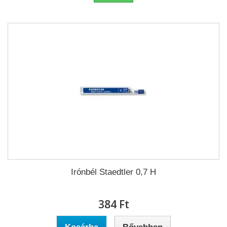
Irónbél Staedtler 0,7 H
384 Ft‎