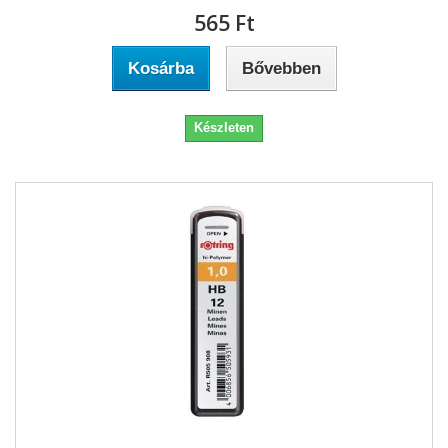
565 Ft‎
Kosárba
Bővebben
Készleten