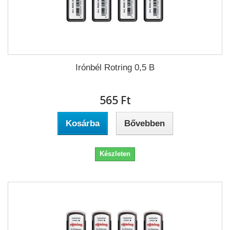
Irónbél Rotring 0,5 B
565 Ft‎
Kosárba
Bővebben
Készleten