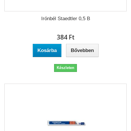
Irónbél Staedtler 0,5 B
384 Ft‎
Kosárba
Bővebben
Készleten