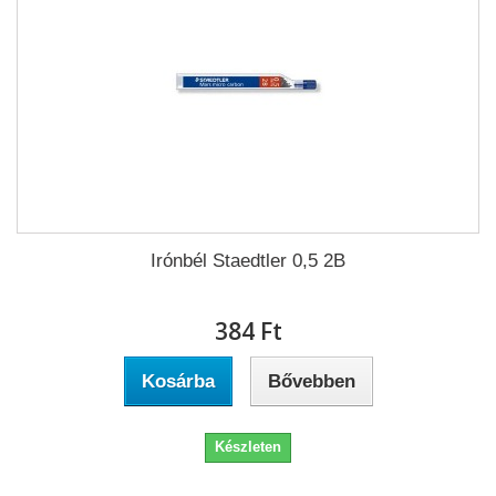
Irónbél Staedtler 0,5 2B
384 Ft‎
Kosárba
Bővebben
Készleten