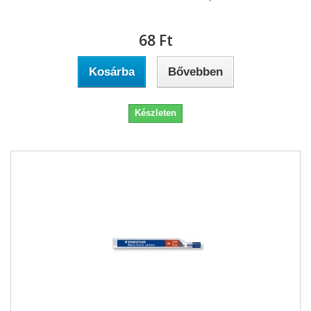
68 Ft‎
Kosárba
Bővebben
Készleten