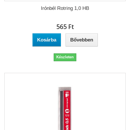
Irónbél Rotring 1,0 HB
565 Ft‎
Kosárba
Bővebben
Készleten