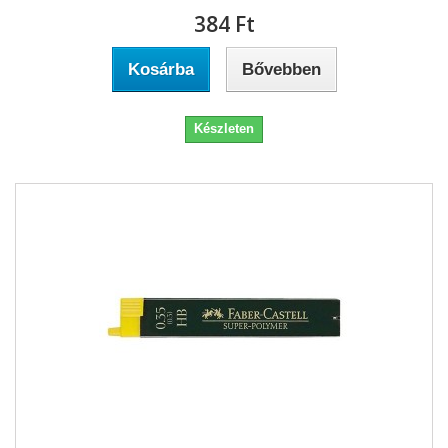
384 Ft‎
Kosárba
Bővebben
Készleten