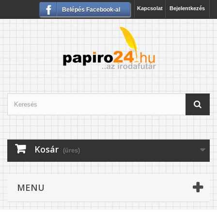
Kapcsolat
Bejelentkezés
Belépés Facebook-al
Kosár
(üres)
MENU