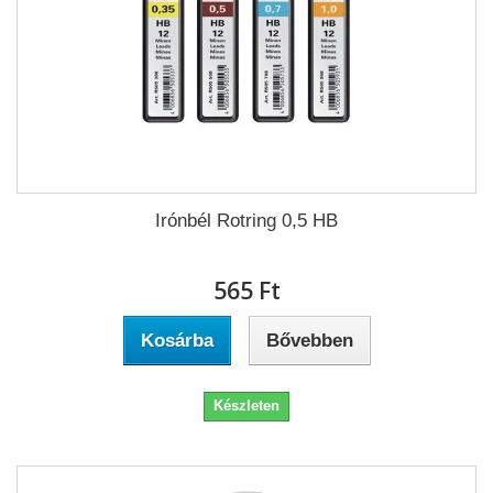
Irónbél Rotring 0,5 HB
565 Ft‎
Kosárba
Bővebben
Készleten