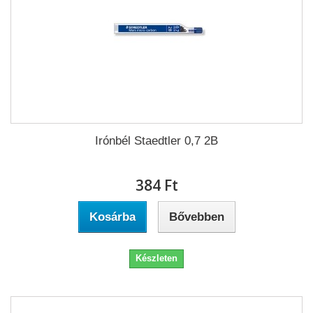
Irónbél Staedtler 0,7 2B
384 Ft‎
Kosárba
Bővebben
Készleten