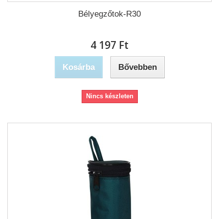
Bélyegzőtok-R30
4 197 Ft‎
Kosárba
Bővebben
Nincs készleten