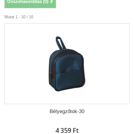
Összehasonlítás (
0
)
Mutat 1 - 10 / 10
Bélyegzőtok-30
4 359 Ft‎