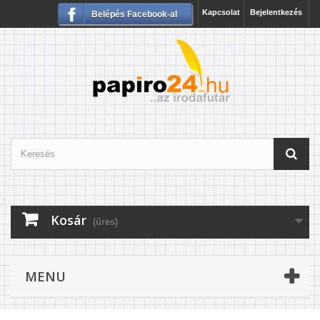
Kapcsolat
Bejelentkezés
Belépés Facebook-al
Kosár
(üres)
MENU