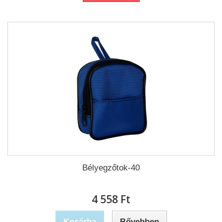
Bélyegzőtok-40
4 558 Ft‎
Kosárba
Bővebben