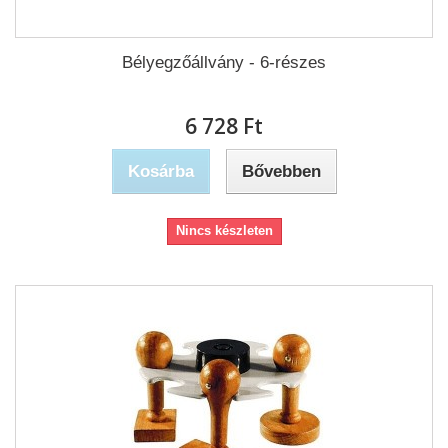
Bélyegzőállvány - 6-részes
6 728 Ft‎
Kosárba
Bővebben
Nincs készleten