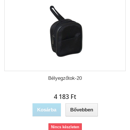
Bélyegzőtok-20
4 183 Ft‎
Kosárba
Bővebben
Nincs készleten