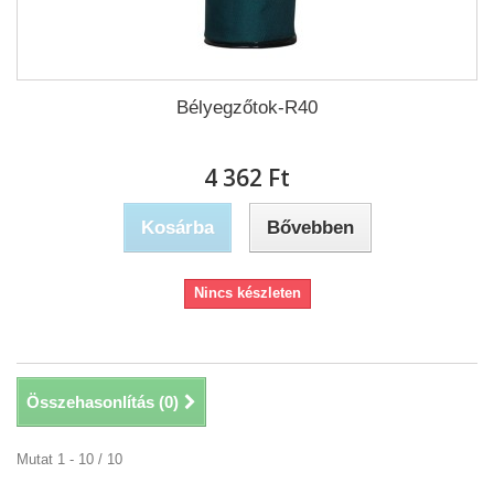
Bélyegzőtok-R40
4 362 Ft‎
Kosárba
Bővebben
Nincs készleten
Összehasonlítás (
0
)
Mutat 1 - 10 / 10