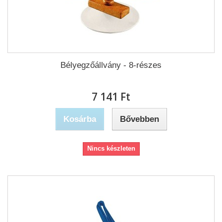
Bélyegzőállvány - 8-részes
7 141 Ft‎
Kosárba
Bővebben
Nincs készleten