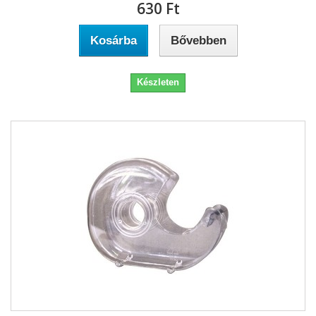
630 Ft‎
Kosárba
Bővebben
Készleten