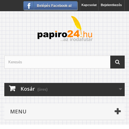
Kapcsolat
Bejelentkezés
Belépés Facebook-al
Kosár
(üres)
MENU