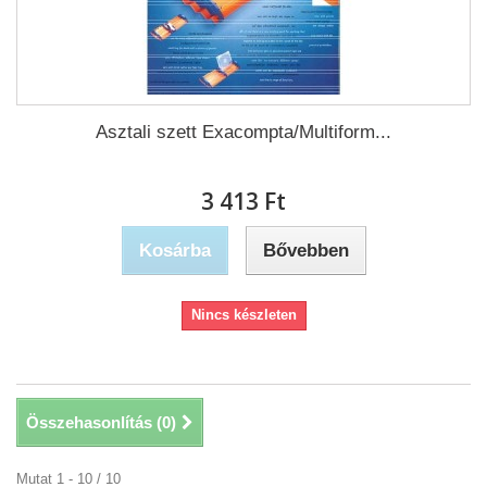
Asztali szett Exacompta/Multiform...
3 413 Ft‎
Kosárba
Bővebben
Nincs készleten
Összehasonlítás (
0
)
Mutat 1 - 10 / 10