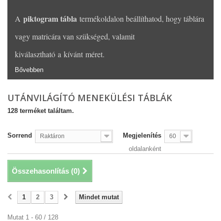
piktogram tábla
A
termékoldalon beállíthatod, hogy táblára
vagy matricára van szükséged, valamit
kiválasztható a kívánt méret.
Bővebben
UTÁNVILÁGÍTÓ MENEKÜLÉSI TÁBLÁK
128 terméket találtam.
Sorrend
Megjelenítés
Raktáron
60
oldalanként
Összehasonlítás (
0
)
1
2
3
Mindet mutat
Mutat 1 - 60 / 128