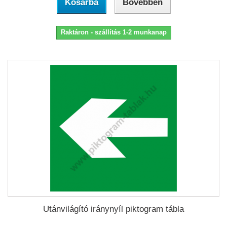
Kosárba
Bővebben
Raktáron - szállítás 1-2 munkanap
Utánvilágító iránynyíl piktogram tábla