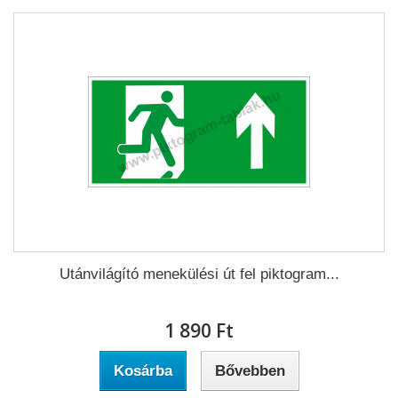
Utánvilágító menekülési út fel piktogram...
1 890 Ft‎
Kosárba
Bővebben