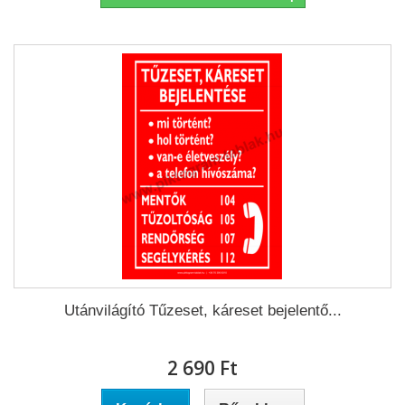
Utánvilágító Tűzeset, káreset bejelentő...
2 690 Ft‎