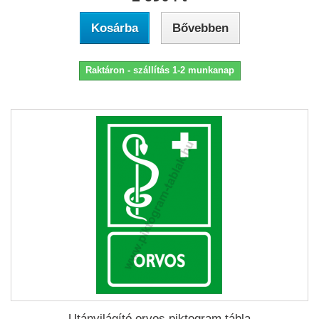
Kosárba
Bővebben
Raktáron - szállítás 1-2 munkanap
Utánvilágító orvos piktogram tábla