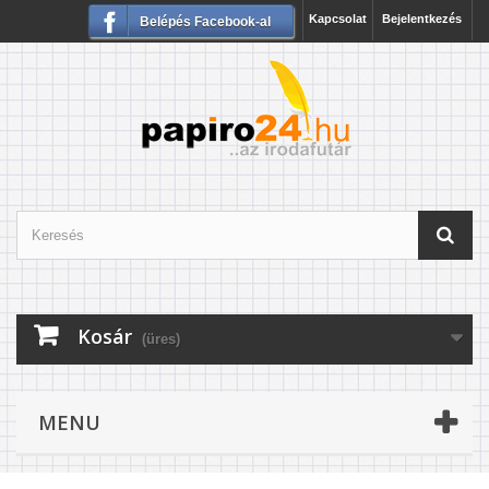
Kapcsolat
Bejelentkezés
Belépés Facebook-al
Kosár
(üres)
MENU