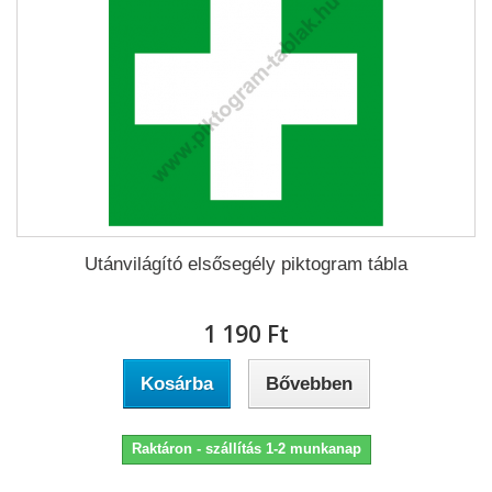
Utánvilágító elsősegély piktogram tábla
1 190 Ft‎
Kosárba
Bővebben
Raktáron - szállítás 1-2 munkanap