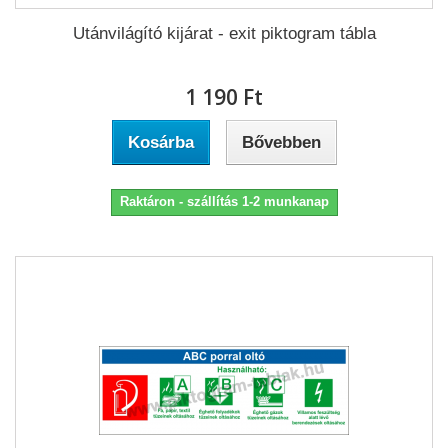
Utánvilágító kijárat - exit piktogram tábla
1 190 Ft‎
Kosárba
Bővebben
Raktáron - szállítás 1-2 munkanap