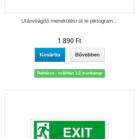
Utánvilágító menekülési út le piktogram...
1 890 Ft‎
Kosárba
Bővebben
Raktáron - szállítás 1-2 munkanap