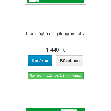
Utánvilágító exit piktogram tábla
1 440 Ft‎
Kosárba
Bővebben
Raktáron - szállítás 1-2 munkanap