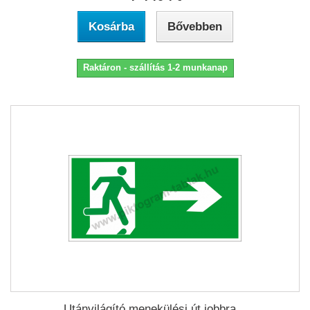
Kosárba
Bővebben
Raktáron - szállítás 1-2 munkanap
Utánvilágító menekülési út jobbra...