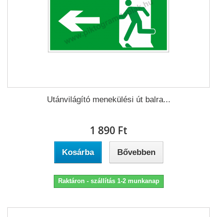
Utánvilágító menekülési út balra...
1 890 Ft‎
Kosárba
Bővebben
Raktáron - szállítás 1-2 munkanap