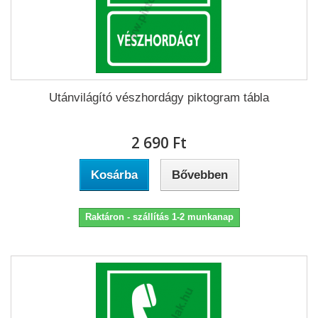
Utánvilágító vészhordágy piktogram tábla
2 690 Ft‎
Kosárba
Bővebben
Raktáron - szállítás 1-2 munkanap