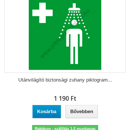
Utánvilágító biztonsági zuhany piktogram...
1 190 Ft‎
Kosárba
Bővebben
Raktáron - szállítás 1-2 munkanap