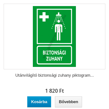
Utánvilágító biztonsági zuhany piktogram...
1 820 Ft‎
Kosárba
Bővebben