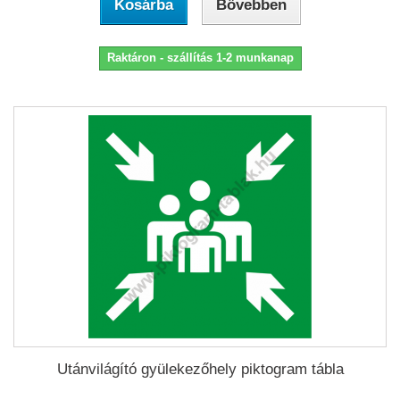
Kosárba
Bővebben
Raktáron - szállítás 1-2 munkanap
Utánvilágító gyülekezőhely piktogram tábla