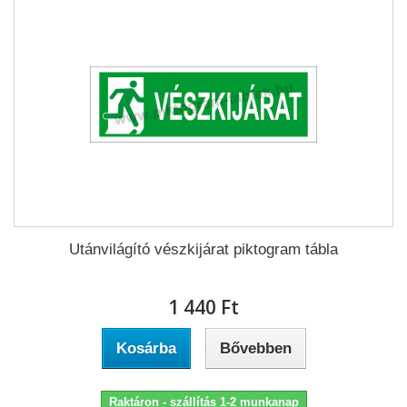
Utánvilágító vészkijárat piktogram tábla
1 440 Ft‎
Kosárba
Bővebben
Raktáron - szállítás 1-2 munkanap