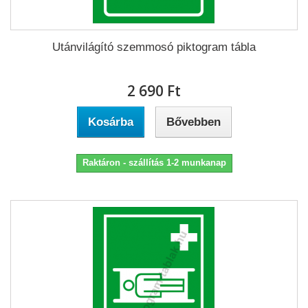
Utánvilágító szemmosó piktogram tábla
2 690 Ft‎
Kosárba
Bővebben
Raktáron - szállítás 1-2 munkanap