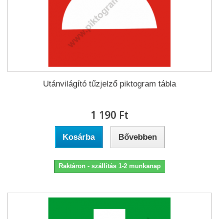
Utánvilágító tűzjelző piktogram tábla
1 190 Ft‎
Kosárba
Bővebben
Raktáron - szállítás 1-2 munkanap