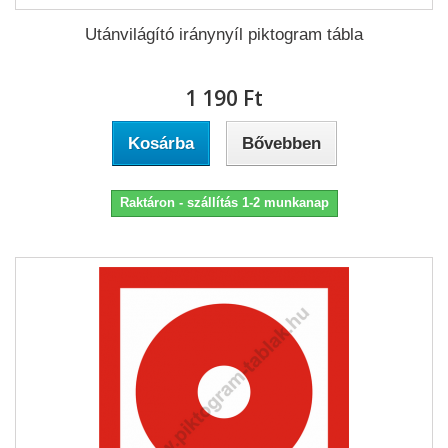
Utánvilágító iránynyíl piktogram tábla
1 190 Ft‎
Kosárba
Bővebben
Raktáron - szállítás 1-2 munkanap