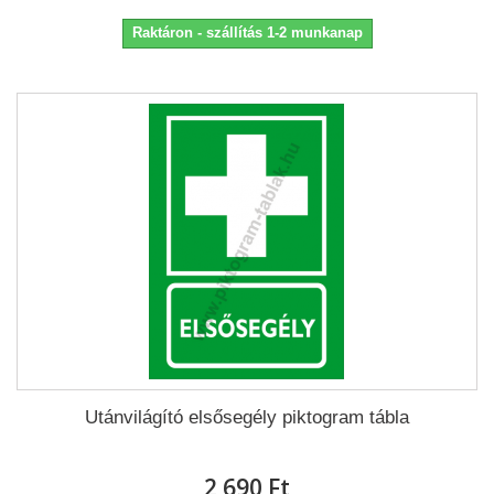
Raktáron - szállítás 1-2 munkanap
Utánvilágító elsősegély piktogram tábla
2 690 Ft‎