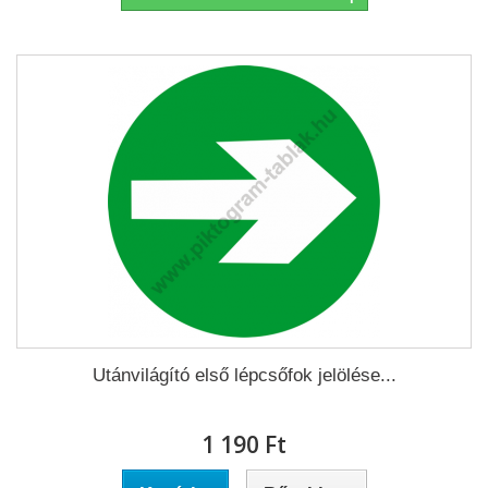
Utánvilágító első lépcsőfok jelölése...
1 190 Ft‎