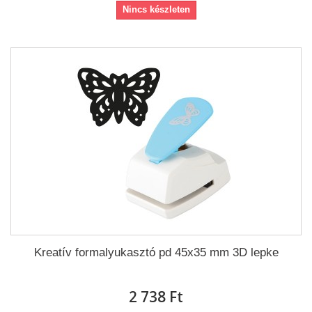
Nincs készleten
Kreatív formalyukasztó pd 45x35 mm 3D lepke
2 738 Ft‎