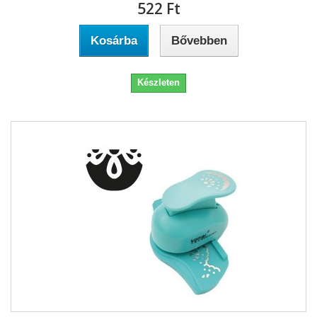
522 Ft‎
Kosárba
Bővebben
Készleten