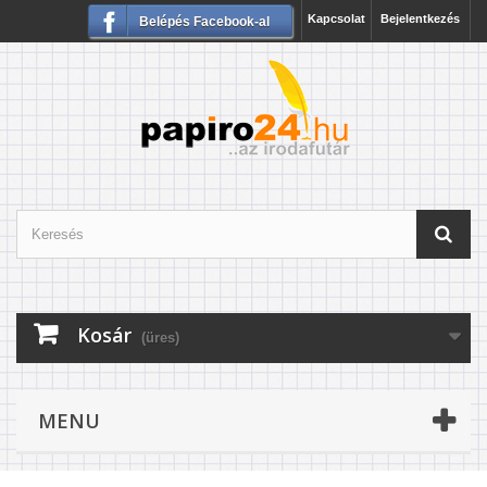
Kapcsolat
Bejelentkezés
Belépés Facebook-al
Kosár
(üres)
MENU