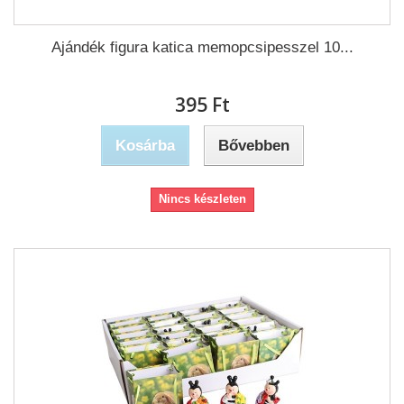
Ajándék figura katica memopcsipesszel 10...
395 Ft‎
Kosárba
Bővebben
Nincs készleten