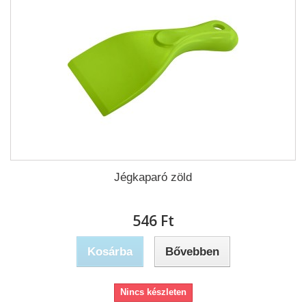
Jégkaparó zöld
546 Ft‎
Kosárba
Bővebben
Nincs készleten