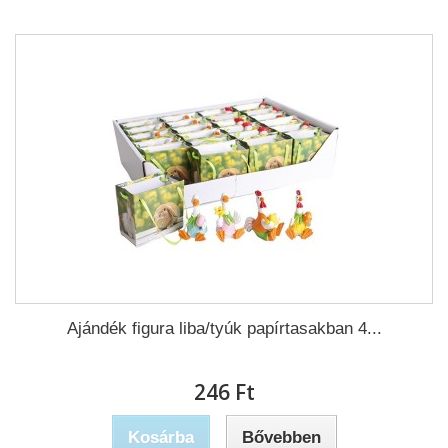
Ajándék figura liba/tyúk papírtasakban 4...
246 Ft‎
Kosárba
Bővebben