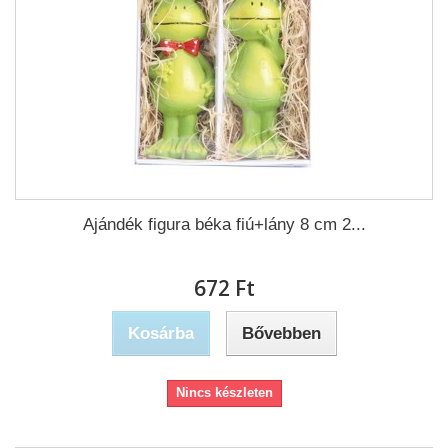
Ajándék figura béka fiú+lány 8 cm 2...
672 Ft‎
Kosárba
Bővebben
Nincs készleten