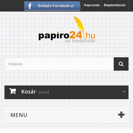
Kapcsolat
Bejelentkezés
Belépés Facebook-al
Kosár
(üres)
MENU