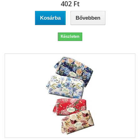
402 Ft‎
Kosárba
Bővebben
Készleten