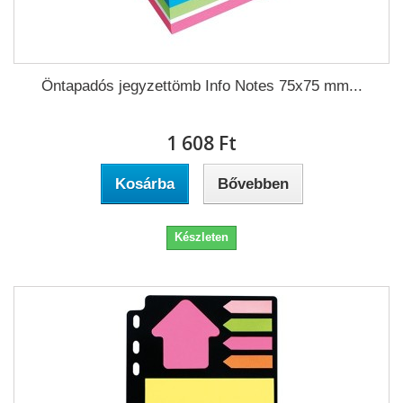
Öntapadós jegyzettömb Info Notes 75x75 mm...
1 608 Ft‎
Kosárba
Bővebben
Készleten