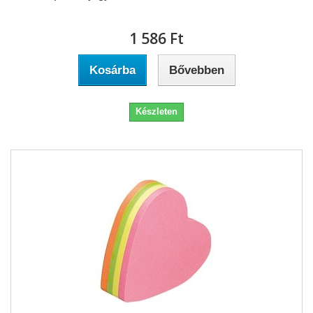
1 586 Ft‎
Kosárba
Bővebben
Készleten