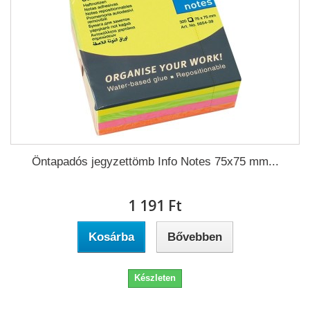
Öntapadós jegyzettömb Info Notes 75x75 mm...
1 191 Ft‎
Kosárba
Bővebben
Készleten