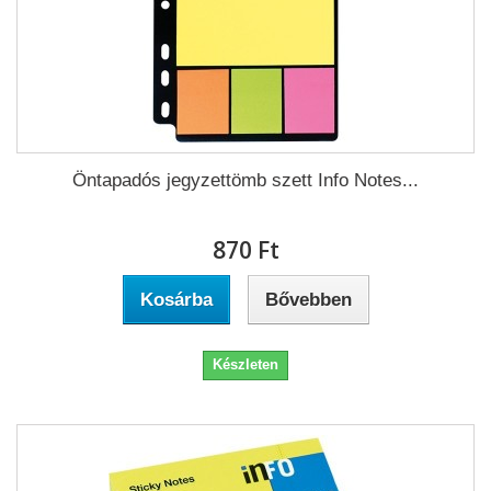
Öntapadós jegyzettömb szett Info Notes...
870 Ft‎
Kosárba
Bővebben
Készleten