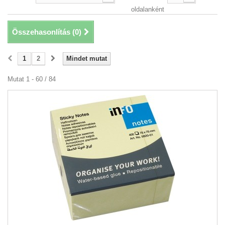
oldalanként
Összehasonlítás (
0
)
1
2
Mindet mutat
Mutat 1 - 60 / 84