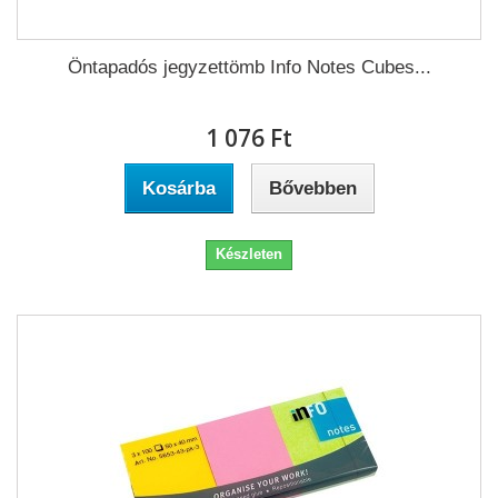
Öntapadós jegyzettömb Info Notes Cubes...
1 076 Ft‎
Kosárba
Bővebben
Készleten