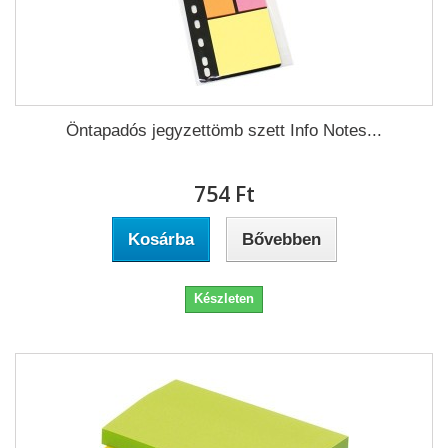
Öntapadós jegyzettömb szett Info Notes...
754 Ft‎
Kosárba
Bővebben
Készleten