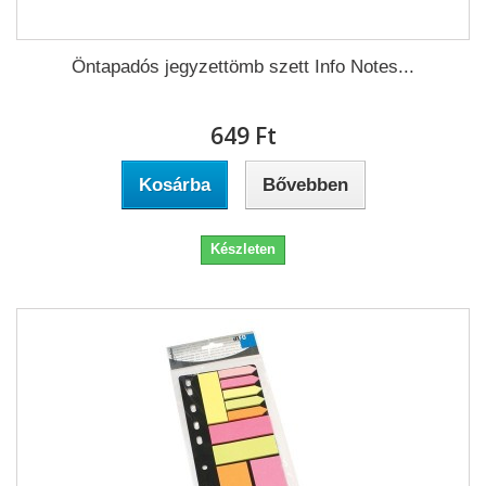
Öntapadós jegyzettömb szett Info Notes...
649 Ft‎
Kosárba
Bővebben
Készleten