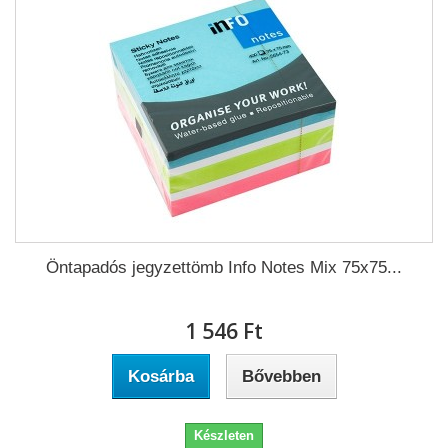
Öntapadós jegyzettömb Info Notes Mix 75x75...
1 546 Ft‎
Kosárba
Bővebben
Készleten