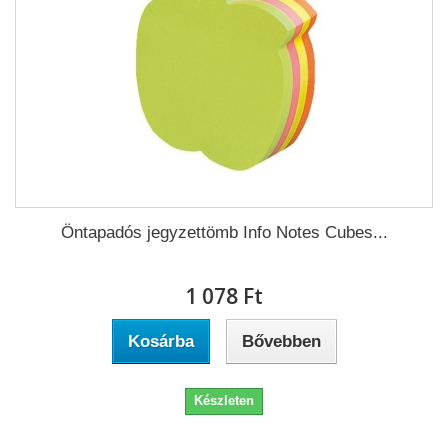
Öntapadós jegyzettömb Info Notes Cubes...
1 078 Ft‎
Kosárba
Bővebben
Készleten