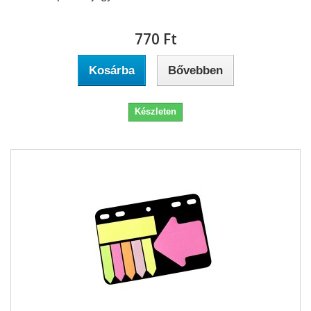
770 Ft‎
Kosárba
Bővebben
Készleten