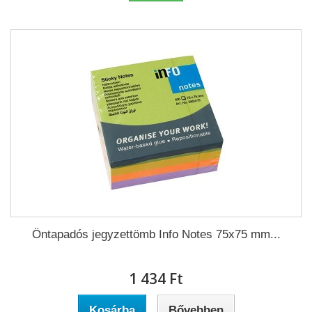
Öntapadós jegyzettömb Info Notes 75x75 mm...
1 434 Ft‎
Kosárba
Bővebben