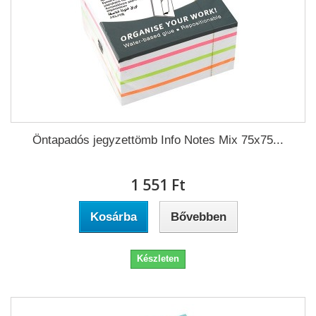
Öntapadós jegyzettömb Info Notes Mix 75x75...
1 551 Ft‎
Kosárba
Bővebben
Készleten