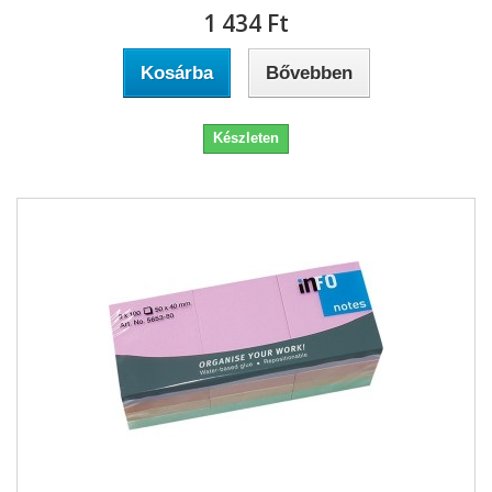
1 434 Ft‎
Kosárba
Bővebben
Készleten