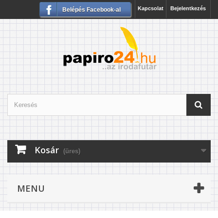
Kapcsolat
Bejelentkezés
Belépés Facebook-al
Kosár
(üres)
MENU