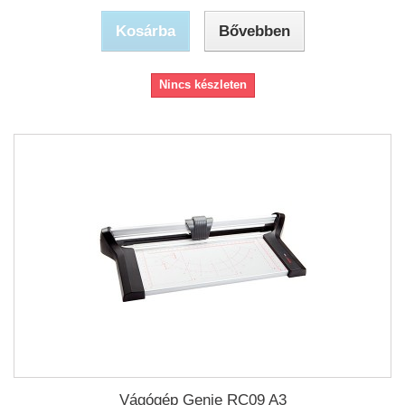
Kosárba
Bővebben
Nincs készleten
Vágógép Genie RC09 A3