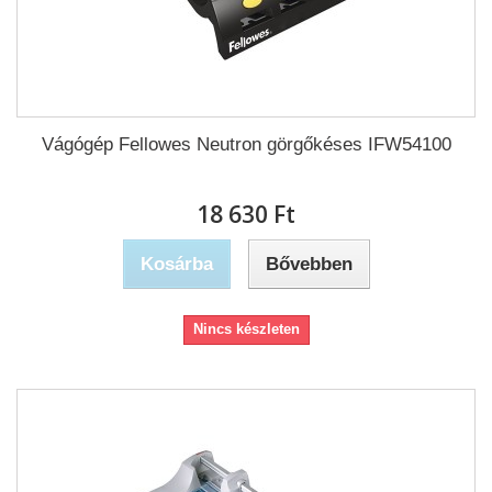
Vágógép Fellowes Neutron görgőkéses IFW54100
18 630 Ft‎
Kosárba
Bővebben
Nincs készleten