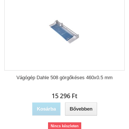
Vágógép Dahle 508 görgőkéses 460x0.5 mm
15 296 Ft‎
Kosárba
Bővebben
Nincs készleten