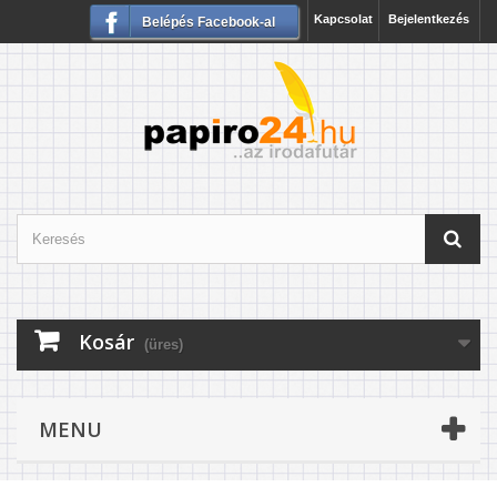
Kapcsolat
Bejelentkezés
Belépés Facebook-al
Kosár
(üres)
MENU