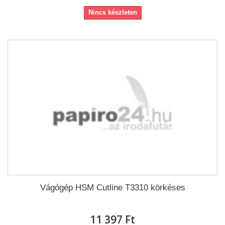
Nincs készleten
Vágógép HSM Cutline T3310 körkéses
11 397 Ft‎