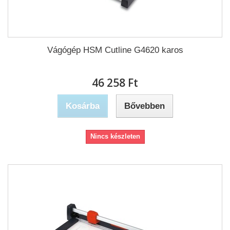
Vágógép HSM Cutline G4620 karos
46 258 Ft‎
Kosárba
Bővebben
Nincs készleten