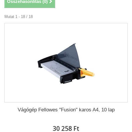
Összehasonlítás (
0
)
Mutat 1 - 18 / 18
Vágógép Fellowes "Fusion" karos A4, 10 lap
30 258 Ft‎