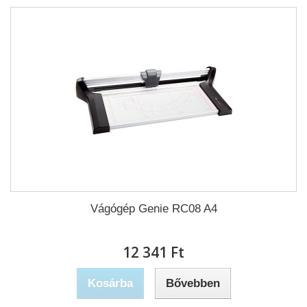
Vágógép Genie RC08 A4
12 341 Ft‎
Kosárba
Bővebben