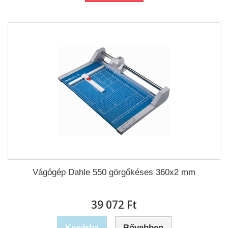
Vágógép Dahle 550 görgőkéses 360x2 mm
39 072 Ft‎
Kosárba
Bővebben