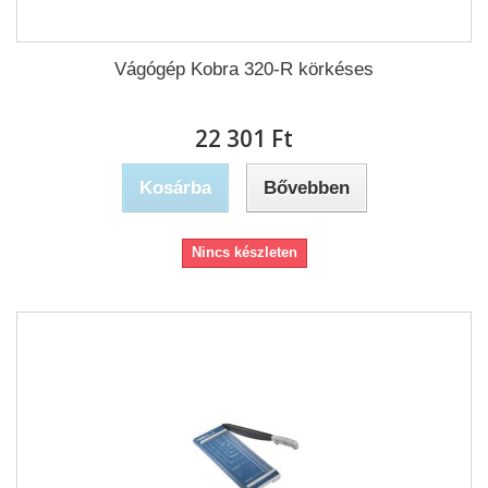
Vágógép Kobra 320-R körkéses
22 301 Ft‎
Kosárba
Bővebben
Nincs készleten