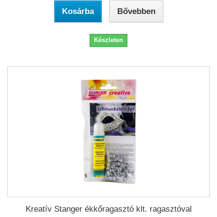
Kosárba
Bővebben
Készleten
Kreatív Stanger ékkőragasztó klt. ragasztóval