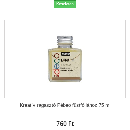
Készleten
Kreatív ragasztó Pébéo füstfóliához 75 ml
760 Ft‎