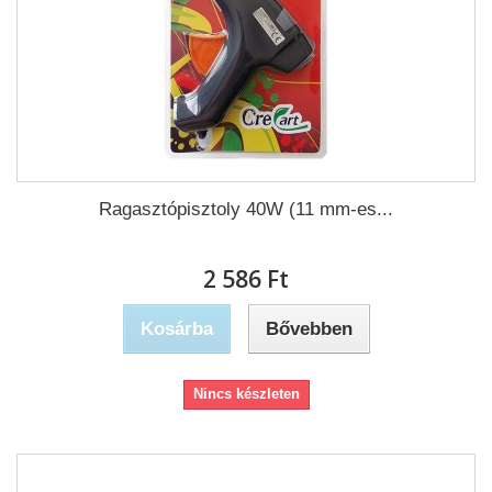
Ragasztópisztoly 40W (11 mm-es...
2 586 Ft‎
Kosárba
Bővebben
Nincs készleten