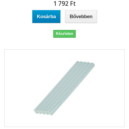
1 792 Ft‎
Kosárba
Bővebben
Készleten