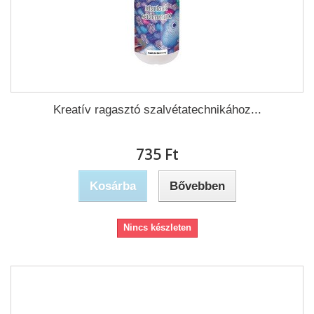
Kreatív ragasztó szalvétatechnikához...
735 Ft‎
Kosárba
Bővebben
Nincs készleten