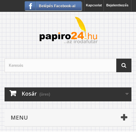
Kapcsolat
Bejelentkezés
Belépés Facebook-al
Kosár
(üres)
MENU