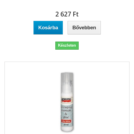
2 627 Ft‎
Kosárba
Bővebben
Készleten