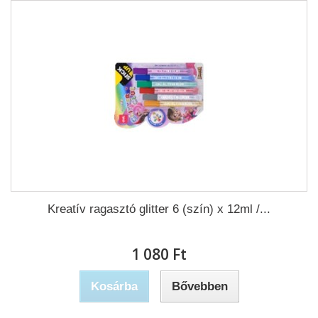
Kreatív ragasztó glitter 6 (szín) x 12ml /...
1 080 Ft‎
Kosárba
Bővebben