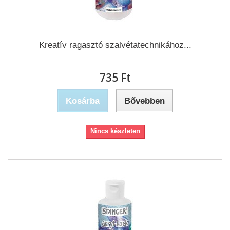
Kreatív ragasztó szalvétatechnikához...
735 Ft‎
Kosárba
Bővebben
Nincs készleten