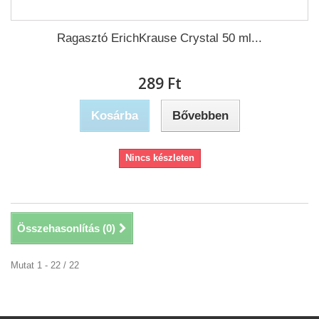
Ragasztó ErichKrause Crystal 50 ml...
289 Ft‎
Kosárba
Bővebben
Nincs készleten
Összehasonlítás (
0
)
Mutat 1 - 22 / 22