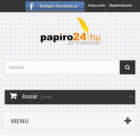
Kapcsolat
Bejelentkezés
Belépés Facebook-al
Kosár
(üres)
MENU