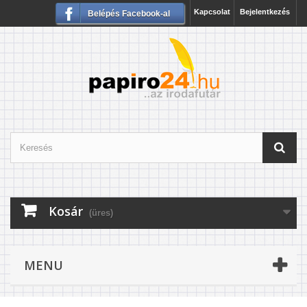
Kapcsolat
Bejelentkezés
Belépés Facebook-al
Kosár
(üres)
MENU