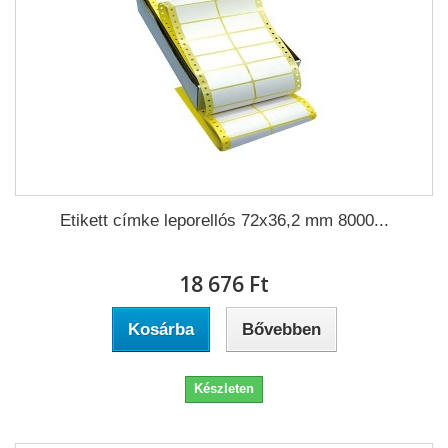
Etikett címke leporellós 72x36,2 mm 8000...
18 676 Ft‎
Kosárba
Bővebben
Készleten