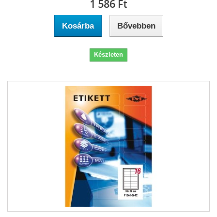
1 586 Ft‎
Kosárba
Bővebben
Készleten