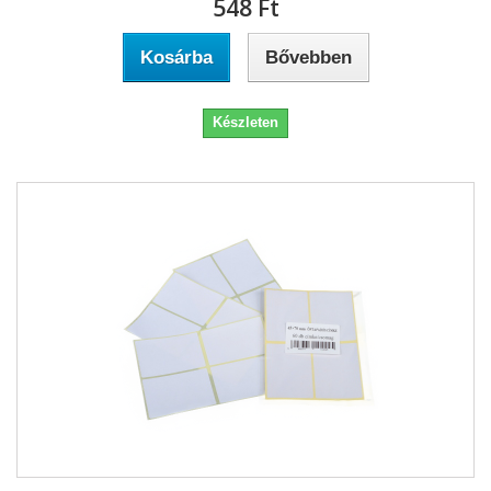
548 Ft‎
Kosárba
Bővebben
Készleten