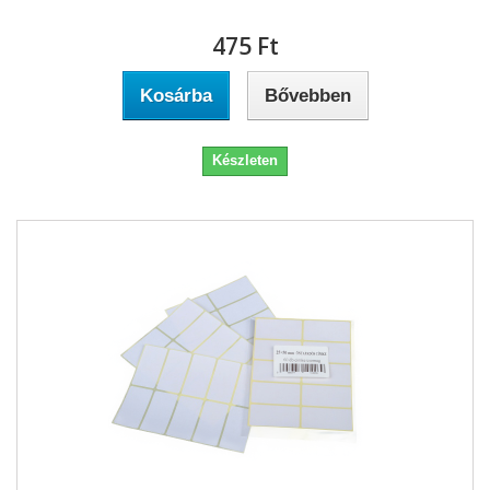
475 Ft‎
Kosárba
Bővebben
Készleten