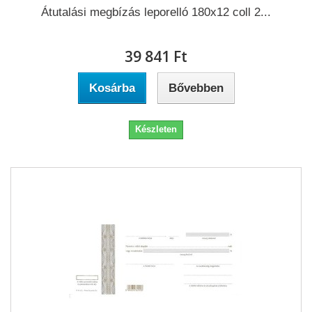
Átutalási megbízás leporelló 180x12 coll 2...
39 841 Ft‎
Kosárba
Bővebben
Készleten