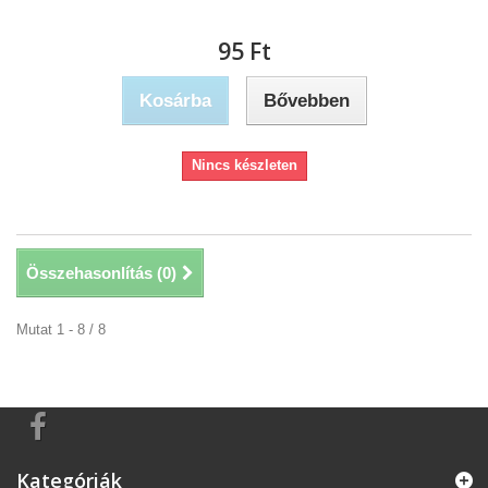
95 Ft‎
Kosárba
Bővebben
Nincs készleten
Összehasonlítás (
0
)
Mutat 1 - 8 / 8
Kategóriák