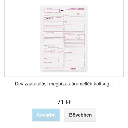
Devizaátutalási megbízás árumellék költség...
71 Ft‎
Kosárba
Bővebben