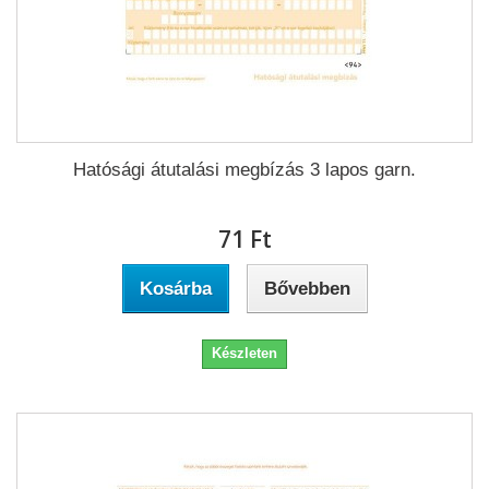
Hatósági átutalási megbízás 3 lapos garn.
71 Ft‎
Kosárba
Bővebben
Készleten