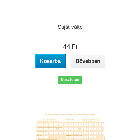
Saját váltó
44 Ft‎
Kosárba
Bővebben
Készleten