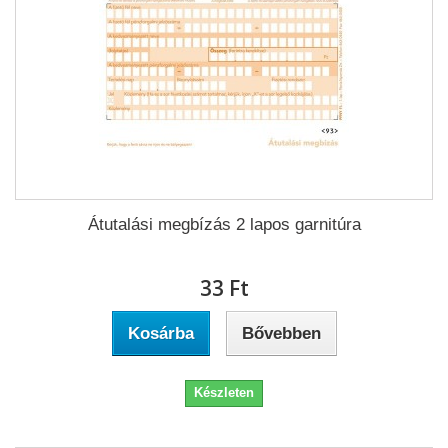
Átutalási megbízás 2 lapos garnitúra
33 Ft‎
Kosárba
Bővebben
Készleten