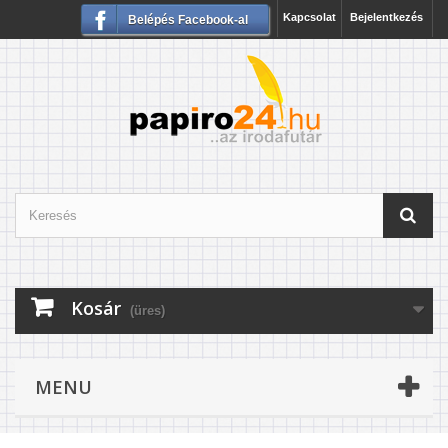
Kapcsolat
Bejelentkezés
Belépés Facebook-al
Kosár
(üres)
MENU