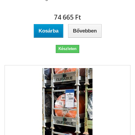
74 665 Ft‎
Kosárba
Bővebben
Készleten