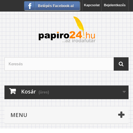
Kapcsolat
Bejelentkezés
Belépés Facebook-al
Kosár
(üres)
MENU