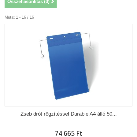
Összehasonlítás (
0
)
Mutat 1 - 16 / 16
Zseb drót rögzítéssel Durable A4 álló 50...
74 665 Ft‎