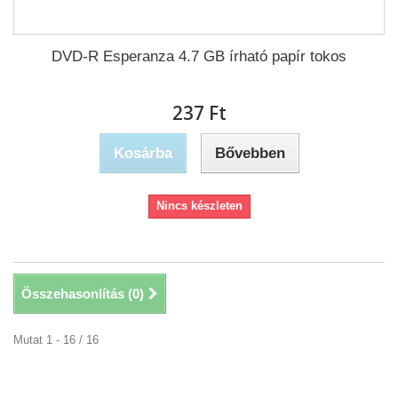
DVD-R Esperanza 4.7 GB írható papír tokos
237 Ft‎
Kosárba
Bővebben
Nincs készleten
Összehasonlítás (
0
)
Mutat 1 - 16 / 16