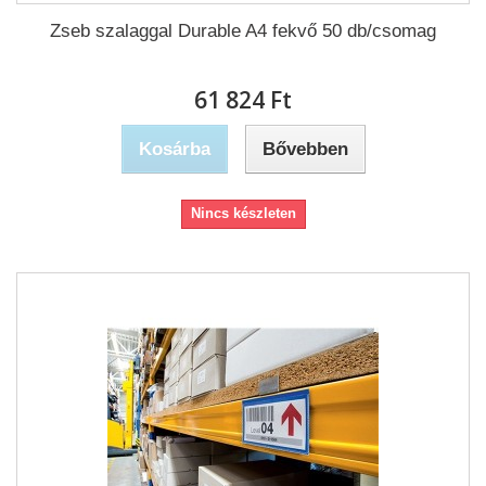
Zseb szalaggal Durable A4 fekvő 50 db/csomag
61 824 Ft‎
Kosárba
Bővebben
Nincs készleten