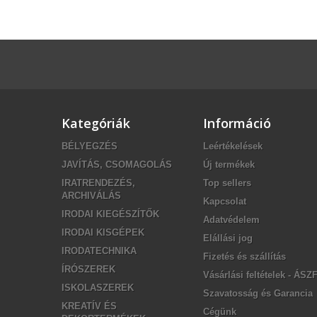
Kategóriák
Információ
BÉLYEGZÉS
Leértékelések
JAVÍTÁS, CSOMAGOLÁS
Új termékek
IRATRENDEZÉS,
Top sellers
ARCHIVÁLÁS
Kapcsolat
IRODAI KIEGÉSZÍTŐK
Adatvédelem
IRODAI KISGÉPEK
Elállási jog
IRODATECHNIKA
Fizetés és szállítás
ÍRÓSZEREK
Vásárlási feltételek - ÁSZ
ISKOLASZEREK
Szavatosság és Garancia
KREATÍV ÉS
Cégünk