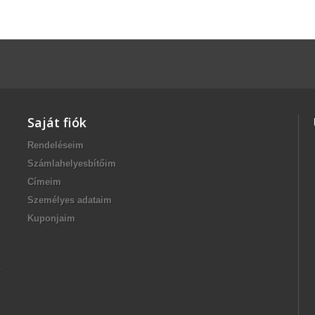
Saját fiók
Rendeléseim
Számlahelyesbítőim
Címeim
Személyes adataim
Kuponjaim
F