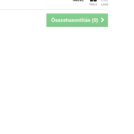
Rács
Lista
Összehasonlítás (
0
)