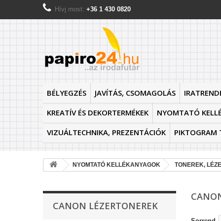
Hívj most:
+36 1 430 0820
BÉLYEGZÉS
JAVÍTÁS, CSOMAGOLÁS
IRATREND
KREATÍV ÉS DEKORTERMÉKEK
NYOMTATÓ KELL
VIZUÁLTECHNIKA, PREZENTÁCIÓK
PIKTOGRAM 
NYOMTATÓ KELLÉKANYAGOK
TONEREK, LÉZ
CANON
CANON LÉZERTONEREK
Sorrend