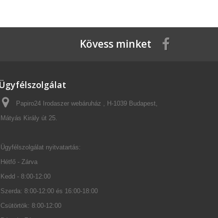
Kövess minket
Ügyfélszolgálat
Papiro24 Irodaszer webáruház , H-1039 Budapest,
Mátyás Király út 25.
Ügyfélszolgálat nyitvatartás:
Hétfő - Zárva
Kedd - 8:00-12:00
Szerda: 8:00-12:00 és 16:00-18:00
Csütörtök: 8:00-12:00