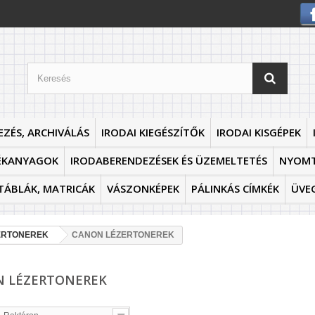
EZÉS, ARCHIVÁLÁS
IRODAI KIEGÉSZÍTŐK
IRODAI KISGÉPEK
ÉKANYAGOK
IRODABERENDEZÉSEK ÉS ÜZEMELTETÉS
NYOM
TÁBLÁK, MATRICÁK
VÁSZONKÉPEK
PÁLINKÁS CÍMKÉK
ÜVE
ERTONEREK
CANON LÉZERTONEREK
 LÉZERTONEREK