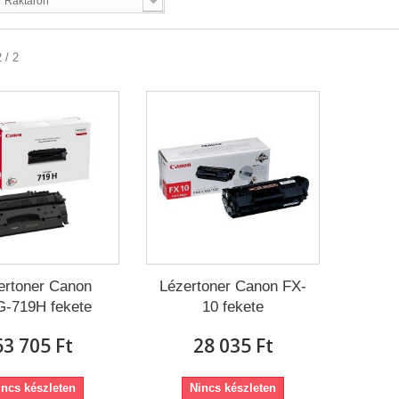
Raktáron
 / 2
ertoner Canon
Lézertoner Canon FX-
-719H fekete
10 fekete
63 705 Ft‎
28 035 Ft‎
incs készleten
Nincs készleten