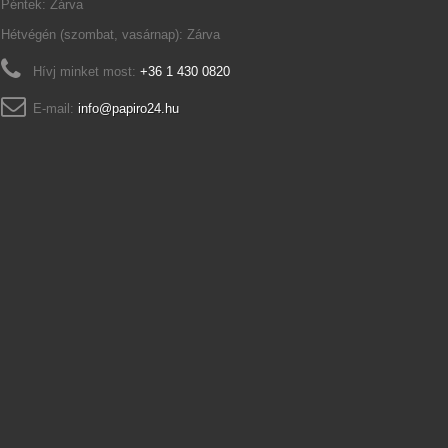
Péntek: Zárva
Hétvégén (szombat, vasárnap): Zárva
Hívj minket most:
+36 1 430 0820
E-mail:
info@papiro24.hu