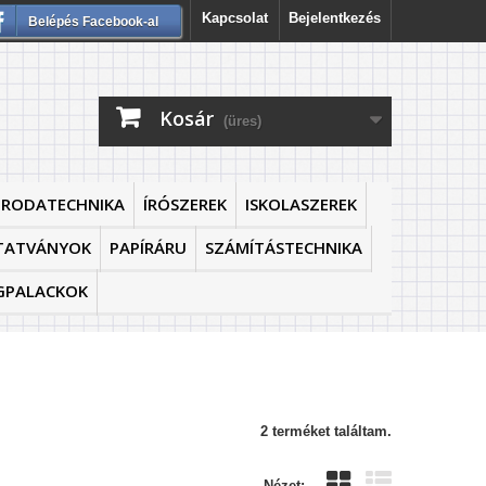
Kapcsolat
Bejelentkezés
Belépés Facebook-al
Kosár
(üres)
IRODATECHNIKA
ÍRÓSZEREK
ISKOLASZEREK
TATVÁNYOK
PAPÍRÁRU
SZÁMÍTÁSTECHNIKA
GPALACKOK
2 terméket találtam.
Nézet: