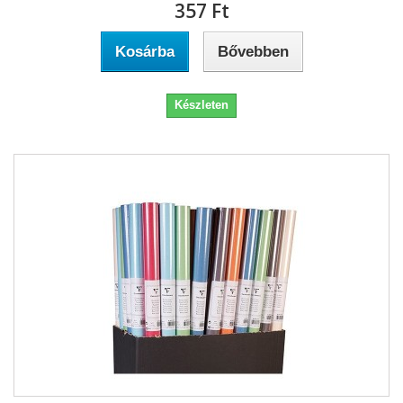
357 Ft‎
Kosárba
Bővebben
Készleten