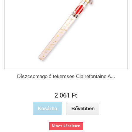
Díszcsomagoló tekercses Clairefontaine A...
2 061 Ft‎
Kosárba
Bővebben
Nincs készleten