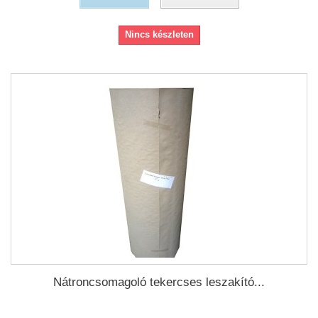
Nincs készleten
Nátroncsomagoló tekercses leszakító...