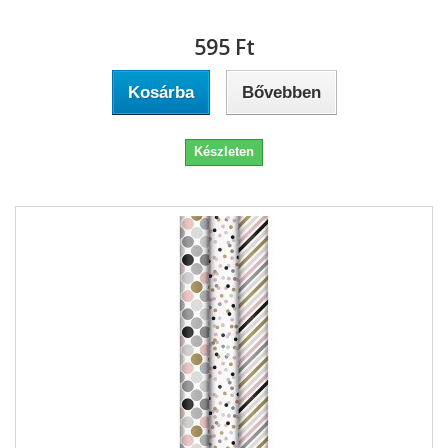
595 Ft‎
Kosárba
Bővebben
Készleten