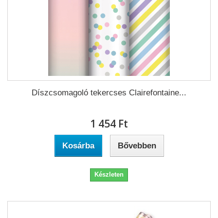
Díszcsomagoló tekercses Clairefontaine...
1 454 Ft‎
Kosárba
Bővebben
Készleten