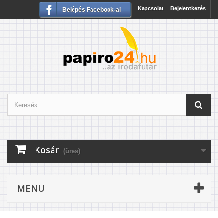
Kapcsolat
Bejelentkezés
Belépés Facebook-al
Kosár
(üres)
MENU