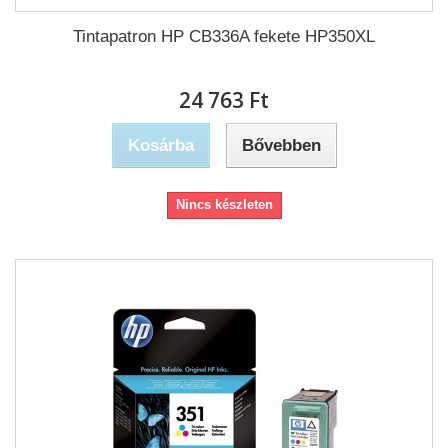
Tintapatron HP CB336A fekete HP350XL
24 763 Ft‎
Kosárba
Bővebben
Nincs készleten