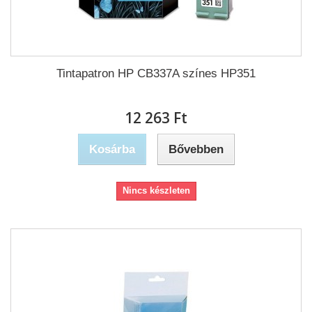
Tintapatron HP CB337A színes HP351
12 263 Ft‎
Kosárba
Bővebben
Nincs készleten