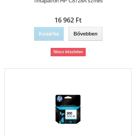
Tintapatron HP C8728A színes
16 962 Ft‎
Kosárba
Bővebben
Nincs készleten