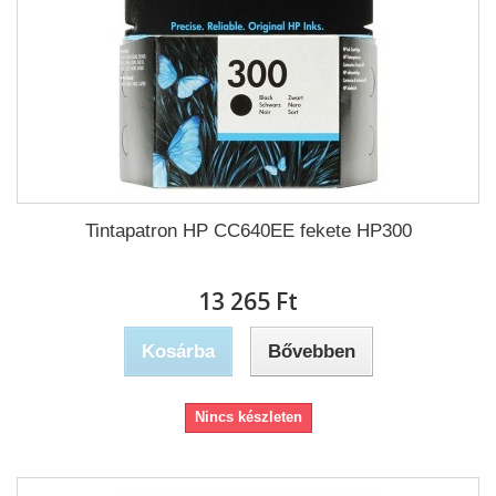
Tintapatron HP CC640EE fekete HP300
13 265 Ft‎
Kosárba
Bővebben
Nincs készleten