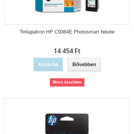
Tintapatron HP C9364E Photosmart fekete
14 454 Ft‎
Kosárba
Bővebben
Nincs készleten