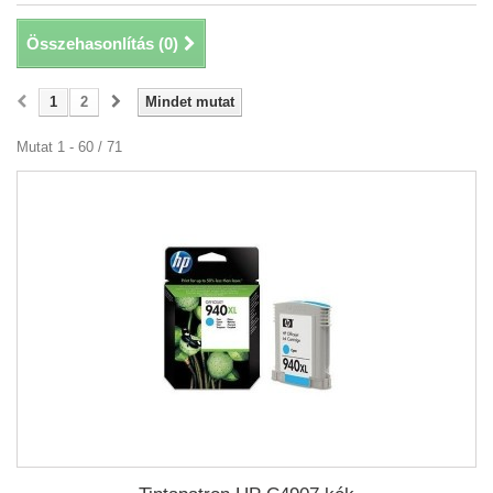
Összehasonlítás (
0
)
1
2
Mindet mutat
Mutat 1 - 60 / 71