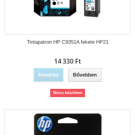
Tintapatron HP C9351A fekete HP21
14 330 Ft‎
Kosárba
Bővebben
Nincs készleten