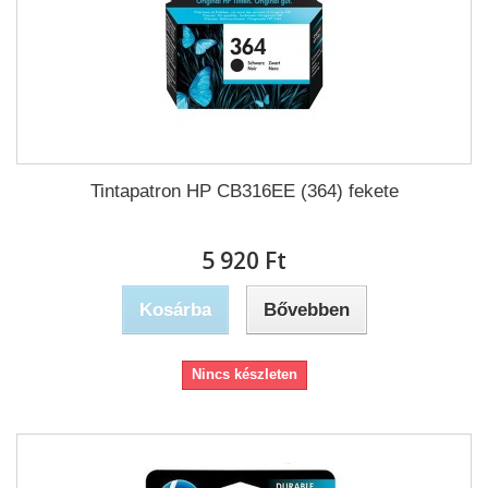
Tintapatron HP CB316EE (364) fekete
5 920 Ft‎
Kosárba
Bővebben
Nincs készleten