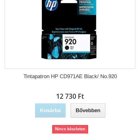
Tintapatron HP CD971AE Black/ No.920
12 730 Ft‎
Kosárba
Bővebben
Nincs készleten