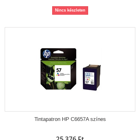
Nincs készleten
Tintapatron HP C6657A színes
25 376 Ft‎