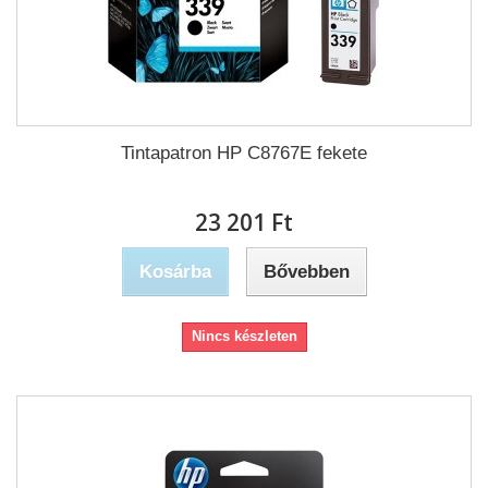
Tintapatron HP C8767E fekete
23 201 Ft‎
Kosárba
Bővebben
Nincs készleten