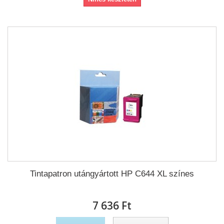
Tintapatron utángyártott HP C644 XL színes
7 636 Ft‎