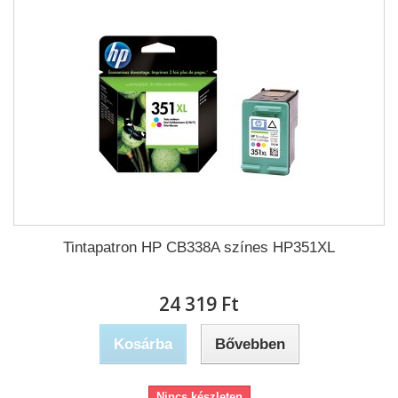
Tintapatron HP CB338A színes HP351XL
24 319 Ft‎
Kosárba
Bővebben
Nincs készleten