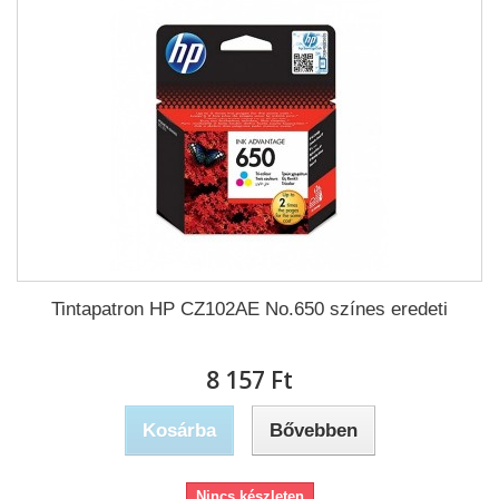
Tintapatron HP CZ102AE No.650 színes eredeti
8 157 Ft‎
Kosárba
Bővebben
Nincs készleten