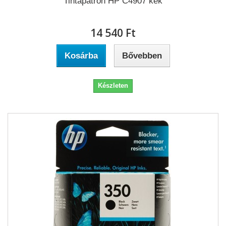
Tintapatron HP C4907 kék
14 540 Ft‎
Kosárba
Bővebben
Készleten