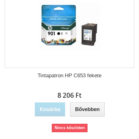
Tintapatron HP C653 fekete
8 206 Ft‎
Kosárba
Bővebben
Nincs készleten