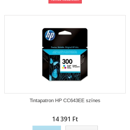
Tintapatron HP CC643EE színes
14 391 Ft‎