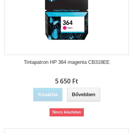
Tintapatron HP 364 magenta CB318EE
5 650 Ft‎
Kosárba
Bővebben
Nincs készleten