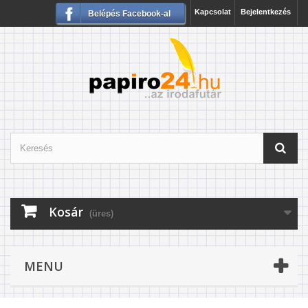
Kapcsolat
Bejelentkezés
Belépés Facebook-al
Kosár
(üres)
MENU