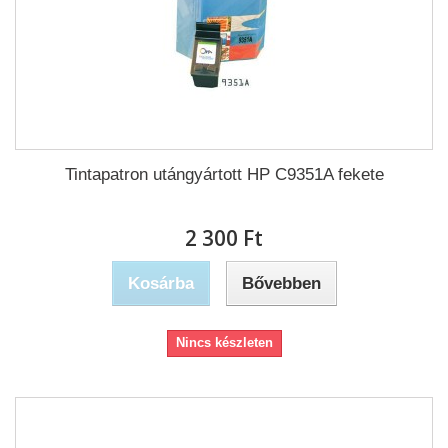
Tintapatron utángyártott HP C9351A fekete
2 300 Ft‎
Kosárba
Bővebben
Nincs készleten