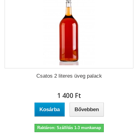
Csatos 2 literes üveg palack
1 400 Ft‎
Kosárba
Bővebben
Raktáron: Szállítás 1-3 munkanap