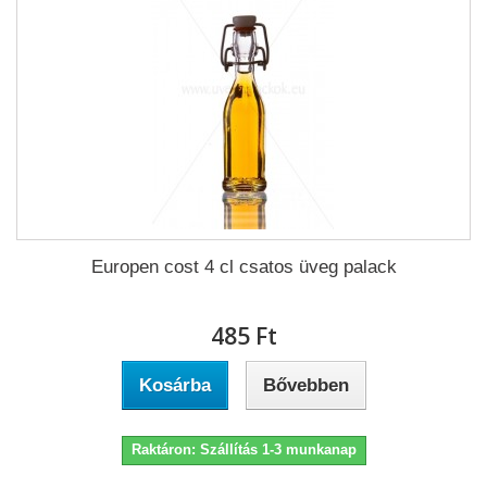
Europen cost 4 cl csatos üveg palack
485 Ft‎
Kosárba
Bővebben
Raktáron: Szállítás 1-3 munkanap