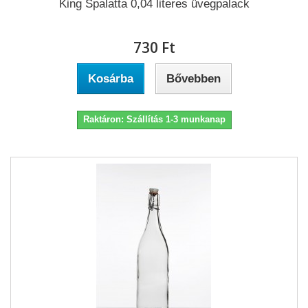
King Spalatta 0,04 literes üvegpalack
730 Ft‎
Kosárba
Bővebben
Raktáron: Szállítás 1-3 munkanap