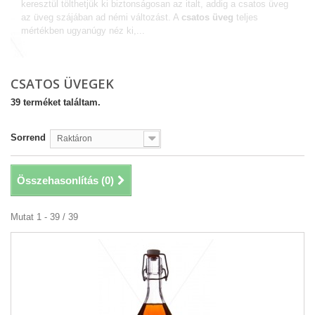
keresztül tölthetjük ki biztonságosan az italt, addig a csatos üveg
az üveg szájában ad némi változást. A
csatos üveg
teljes
mértékben ugyanúgy néz ki,...
Bővebben
CSATOS ÜVEGEK
39 terméket találtam.
Sorrend
Raktáron
Összehasonlítás (
0
)
Mutat 1 - 39 / 39