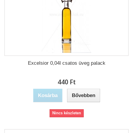
Excelsior 0,04l csatos üveg palack
440 Ft‎
Kosárba
Bővebben
Nincs készleten