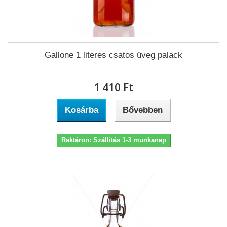
Gallone 1 literes csatos üveg palack
1 410 Ft‎
Kosárba
Bővebben
Raktáron: Szállítás 1-3 munkanap