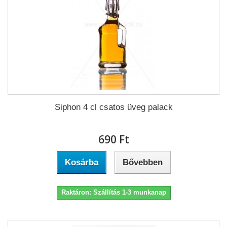
Siphon 4 cl csatos üveg palack
690 Ft‎
Kosárba
Bővebben
Raktáron: Szállítás 1-3 munkanap