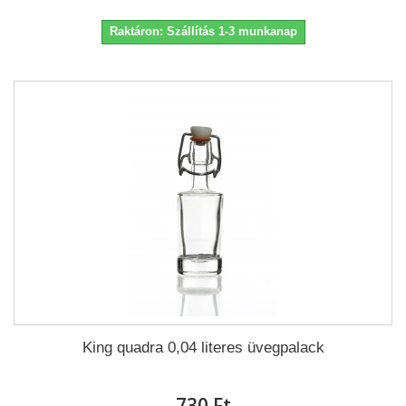
Raktáron: Szállítás 1-3 munkanap
King quadra 0,04 literes üvegpalack
730 Ft‎