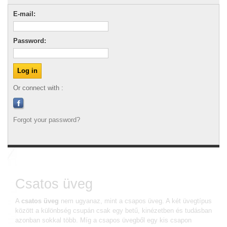
E-mail:
Password:
Or connect with :
Forgot your password?
Csatos üvegek
Csatos üveg
A
csatos üveg
nem ugyanaz, mint a csapos üveg. A két üvegtípus
között a különbség csupán csak egy betű, kinézetben és tudásban
azonban sokkal több. Míg a csapos üvegből egy kis csapon