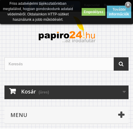
Friss adatvédelmi tájékoztatónkban
Kapcsolat
Bejelentkezés
Belépés Facebook-al
megtalálod, hogyan gondoskodunk adataid
További
Engedélyez
védelméről. Oldalainkon HTTP-sütiket
információk
használunk a jobb működésért.
Kosár
(üres)
MENU