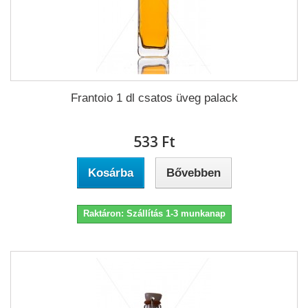
Frantoio 1 dl csatos üveg palack
533 Ft‎
Kosárba
Bővebben
Raktáron: Szállítás 1-3 munkanap