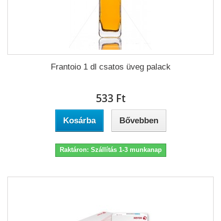
Frantoio 1 dl csatos üveg palack
533 Ft‎
Kosárba
Bővebben
Raktáron: Szállítás 1-3 munkanap