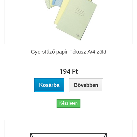
Gyorsfűző papír Fókusz A/4 zöld
194 Ft‎
Kosárba
Bővebben
Készleten