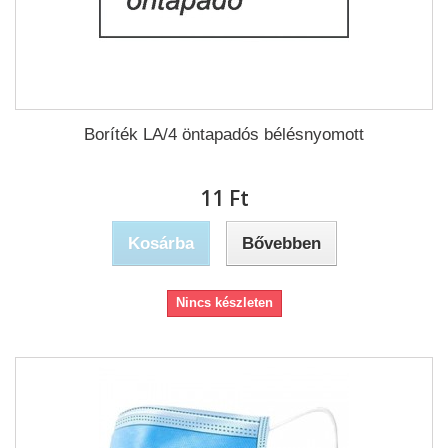
Boríték LA/4 öntapadós bélésnyomott
11 Ft‎
Kosárba
Bővebben
Nincs készleten