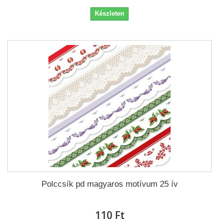
Készleten
Polccsík pd magyaros motívum 25 ív
110 Ft‎