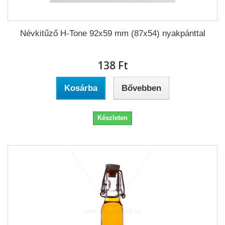
Névkitűző H-Tone 92x59 mm (87x54) nyakpánttal
138 Ft‎
Kosárba
Bővebben
Készleten