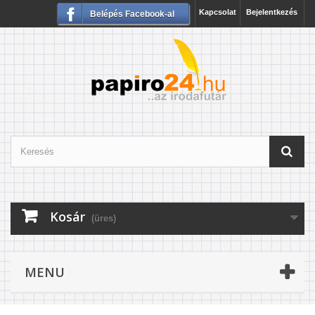
Kapcsolat
Bejelentkezés
Belépés Facebook-al
Kosár
(üres)
MENU