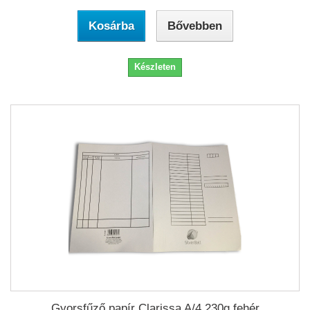
Kosárba
Bővebben
Készleten
Gyorsfűző papír Clarissa A/4 230g fehér