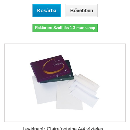
Kosárba
Bővebben
Raktáron: Szállítás 1-3 munkanap
Levélpapír Clairefontaine A/4 vízjeles...