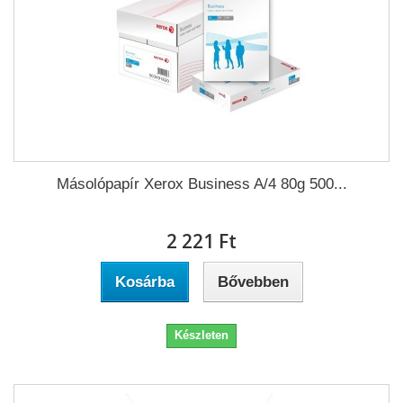
Másolópapír Xerox Business A/4 80g 500...
2 221 Ft‎
Kosárba
Bővebben
Készleten