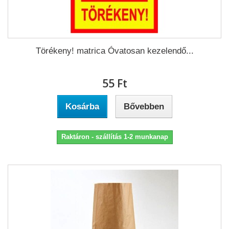
Törékeny! matrica Óvatosan kezelendő...
55 Ft‎
Kosárba
Bővebben
Raktáron - szállítás 1-2 munkanap