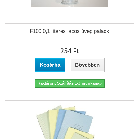
F100 0,1 literes lapos üveg palack
254 Ft‎
Kosárba
Bővebben
Raktáron: Szállítás 1-3 munkanap