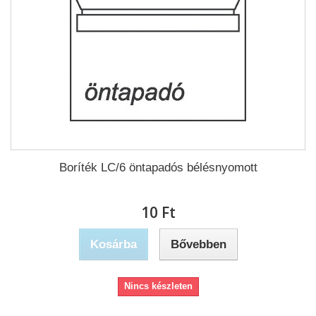
Boríték LC/6 öntapadós bélésnyomott
10 Ft‎
Kosárba
Bővebben
Nincs készleten