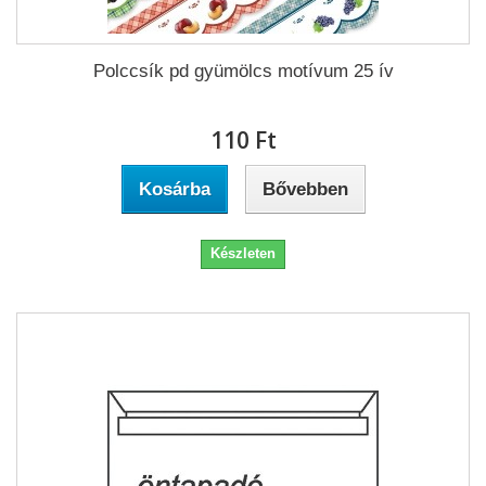
Polccsík pd gyümölcs motívum 25 ív
110 Ft‎
Kosárba
Bővebben
Készleten