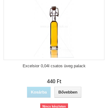
Excelsior 0,04l csatos üveg palack
440 Ft‎
Kosárba
Bővebben
Nincs készleten