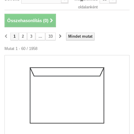
oldalanként
Összehasonlítás (
0
)
1
2
3
...
33
Mindet mutat
Mutat 1 - 60 / 1958