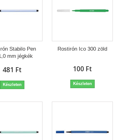
irón Stabilo Pen
Rostirón Ico 300 zöld
1,0 mm jégkék
100 Ft‎
481 Ft‎
Készleten
Készleten