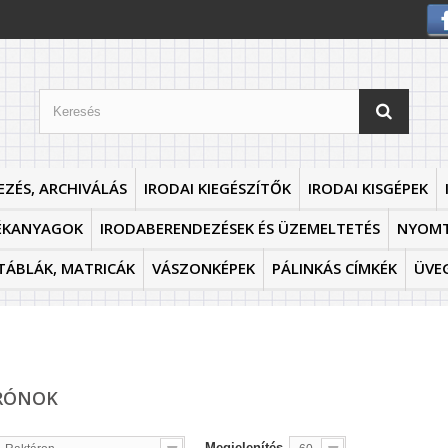
EZÉS, ARCHIVÁLÁS
IRODAI KIEGÉSZÍTŐK
IRODAI KISGÉPEK
ÉKANYAGOK
IRODABERENDEZÉSEK ÉS ÜZEMELTETÉS
NYOM
TÁBLÁK, MATRICÁK
VÁSZONKÉPEK
PÁLINKÁS CÍMKÉK
ÜVE
IRÓNOK
Megjelenítés