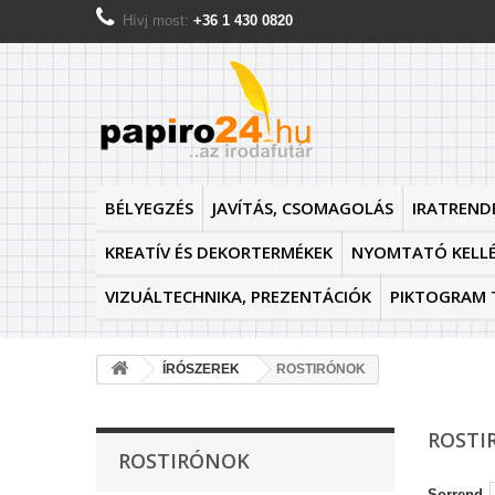
Hívj most:
+36 1 430 0820
BÉLYEGZÉS
JAVÍTÁS, CSOMAGOLÁS
IRATREND
KREATÍV ÉS DEKORTERMÉKEK
NYOMTATÓ KELL
VIZUÁLTECHNIKA, PREZENTÁCIÓK
PIKTOGRAM 
ÍRÓSZEREK
ROSTIRÓNOK
ROST
ROSTIRÓNOK
Sorrend