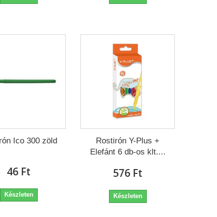
rón Ico 300 zöld
Rostirón Y-Plus +
Elefánt 6 db-os klt....
46 Ft‎
576 Ft‎
Készleten
Készleten