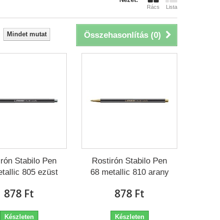
Rács
Lista
Mindet mutat
Összehasonlítás (
0
)
irón Stabilo Pen
Rostirón Stabilo Pen
tallic 805 ezüst
68 metallic 810 arany
878 Ft‎
878 Ft‎
Készleten
Készleten