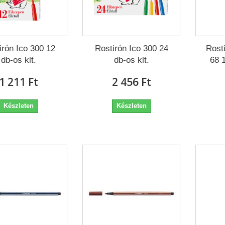
irón Ico 300 12
Rostirón Ico 300 24
Rost
db-os klt.
db-os klt.
68 
1 211 Ft‎
2 456 Ft‎
Készleten
Készleten