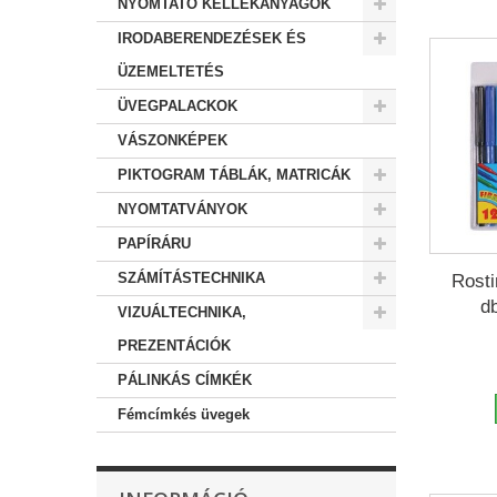
NYOMTATÓ KELLÉKANYAGOK
IRODABERENDEZÉSEK ÉS
ÜZEMELTETÉS
ÜVEGPALACKOK
VÁSZONKÉPEK
PIKTOGRAM TÁBLÁK, MATRICÁK
NYOMTATVÁNYOK
PAPÍRÁRU
SZÁMÍTÁSTECHNIKA
Rosti
db
VIZUÁLTECHNIKA,
PREZENTÁCIÓK
PÁLINKÁS CÍMKÉK
Fémcímkés üvegek