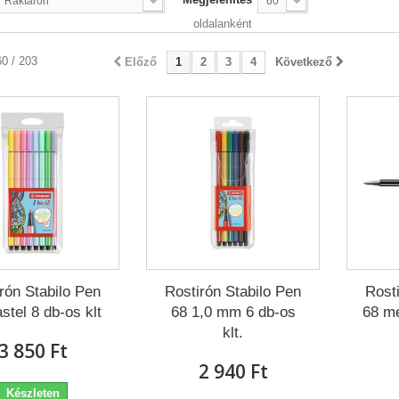
Raktáron
60
oldalanként
60 / 203
Előző
1
2
3
4
Következő
rón Stabilo Pen
Rostirón Stabilo Pen
Rost
stel 8 db-os klt
68 1,0 mm 6 db-os
68 me
klt.
3 850 Ft‎
2 940 Ft‎
Készleten