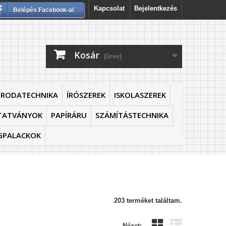
Kapcsolat
Bejelentkezés
Belépés Facebook-al
Kosár
(üres)
IRODATECHNIKA
ÍRÓSZEREK
ISKOLASZEREK
TATVÁNYOK
PAPÍRÁRU
SZÁMÍTÁSTECHNIKA
GPALACKOK
203 terméket találtam.
Nézet: