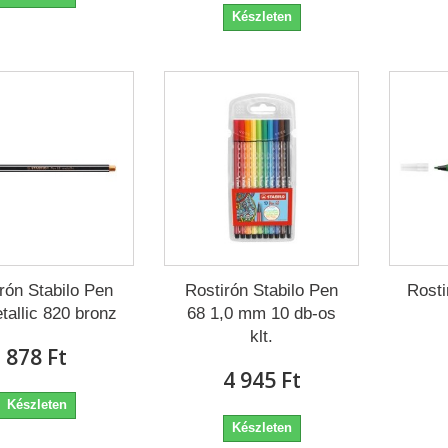
Készleten
rón Stabilo Pen
Rostirón Stabilo Pen
Rosti
tallic 820 bronz
68 1,0 mm 10 db-os
klt.
878 Ft‎
4 945 Ft‎
Készleten
Készleten