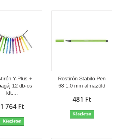
tirón Y-Plus +
Rostirón Stabilo Pen
agáj 12 db-os
68 1,0 mm almazöld
klt....
481 Ft‎
1 764 Ft‎
Készleten
Készleten