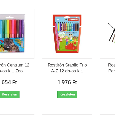
rón Centrum 12
Rostirón Stabilo Trio
Ros
-os klt. Zoo
A-Z 12 db-os klt.
Pap
654 Ft‎
1 976 Ft‎
Készleten
Készleten