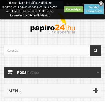
Friss adatvédelmi tájékoztatónkban
Kapcsolat
Bejelentkezés
Belépés Facebook-al
megtalálod, hogyan gondoskodunk adataid
További
Engedélyez
védelméről. Oldalainkon HTTP-sütiket
információk
használunk a jobb működésért.
Kosár
(üres)
MENU