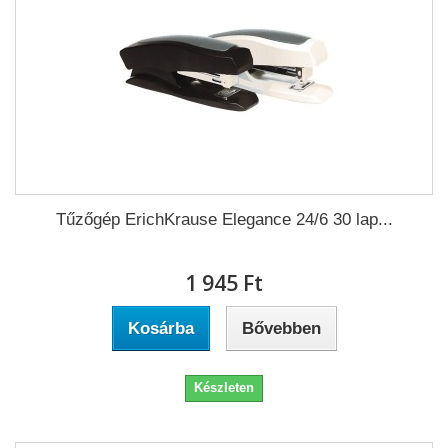
Tűzőgép ErichKrause Elegance 24/6 30 lap...
1 945 Ft‎
Kosárba
Bővebben
Készleten