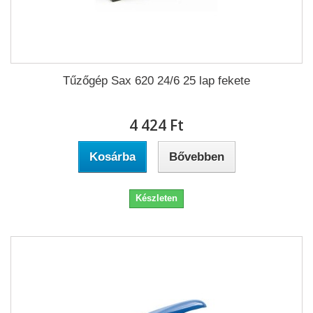
Tűzőgép Sax 620 24/6 25 lap fekete
4 424 Ft‎
Kosárba
Bővebben
Készleten