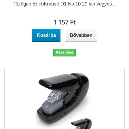
Tűzőgép ErichKrause D1 No.10 20 lap vegyes...
1 157 Ft‎
Kosárba
Bővebben
Készleten