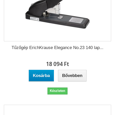
Tűzőgép ErichKrause Elegance No.23 140 lap...
18 094 Ft‎
Kosárba
Bővebben
Készleten