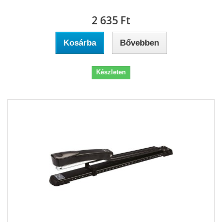
2 635 Ft‎
Kosárba
Bővebben
Készleten