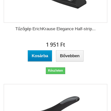
Tűzőgép ErichKrause Elegance Half-strip...
1 951 Ft‎
Kosárba
Bővebben
Készleten