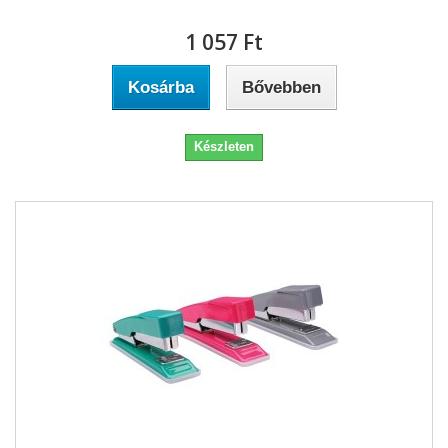
1 057 Ft‎
Kosárba
Bővebben
Készleten