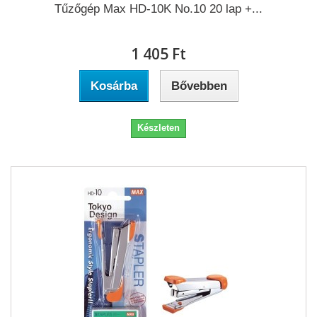
Tűzőgép Max HD-10K No.10 20 lap +...
1 405 Ft‎
Kosárba
Bővebben
Készleten