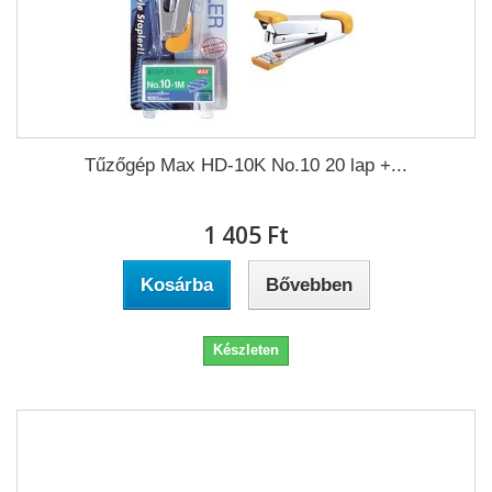
Tűzőgép Max HD-10K No.10 20 lap +...
1 405 Ft‎
Kosárba
Bővebben
Készleten