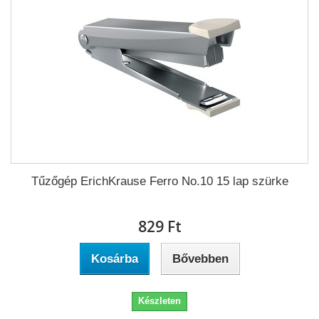
Tűzőgép ErichKrause Ferro No.10 15 lap szürke
829 Ft‎
Kosárba
Bővebben
Készleten