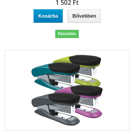
1 502 Ft‎
Kosárba
Bővebben
Készleten