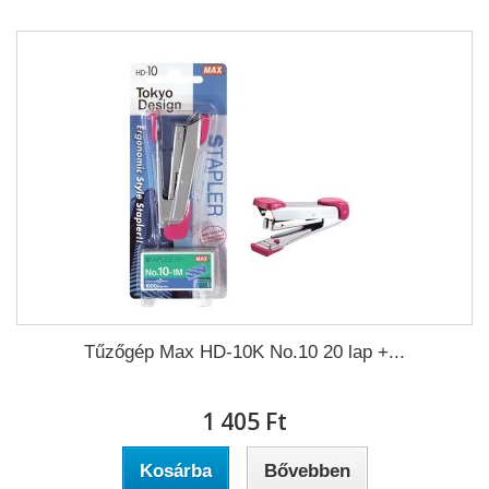
Tűzőgép Max HD-10K No.10 20 lap +...
1 405 Ft‎
Kosárba
Bővebben