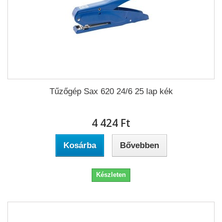
Tűzőgép Sax 620 24/6 25 lap kék
4 424 Ft‎
Kosárba
Bővebben
Készleten