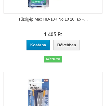
Tűzőgép Max HD-10K No.10 20 lap +...
1 405 Ft‎
Kosárba
Bővebben
Készleten