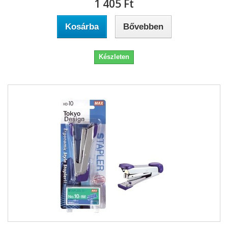
1 405 Ft‎
Kosárba
Bővebben
Készleten