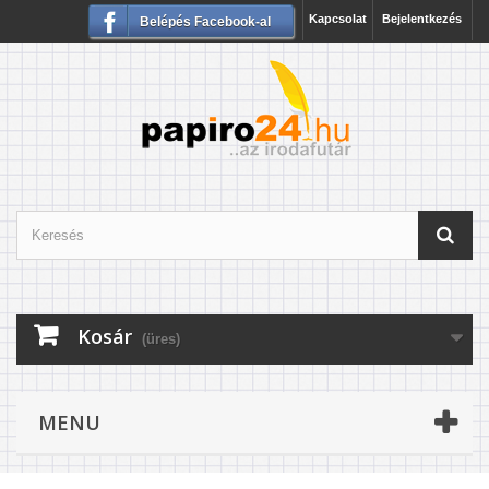
Kapcsolat
Bejelentkezés
Belépés Facebook-al
Kosár
(üres)
MENU