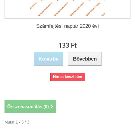
Számfejtési naptár 2020 évi
133 Ft‎
Kosárba
Bővebben
Nincs készleten
Összehasonlítás (
0
)
Mutat 1 - 3 / 3