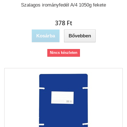
Szalagos irományfedél A/4 1050g fekete
378 Ft‎
Kosárba
Bővebben
Nincs készleten