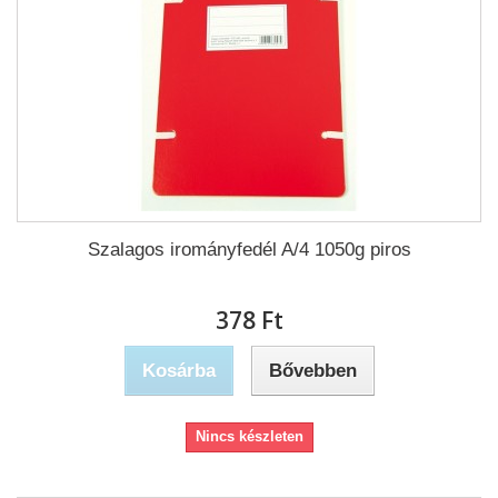
Szalagos irományfedél A/4 1050g piros
378 Ft‎
Kosárba
Bővebben
Nincs készleten