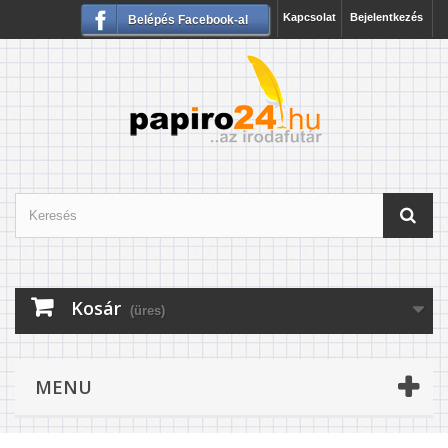
Kapcsolat
Bejelentkezés
Belépés Facebook-al
Kosár
(üres)
MENU