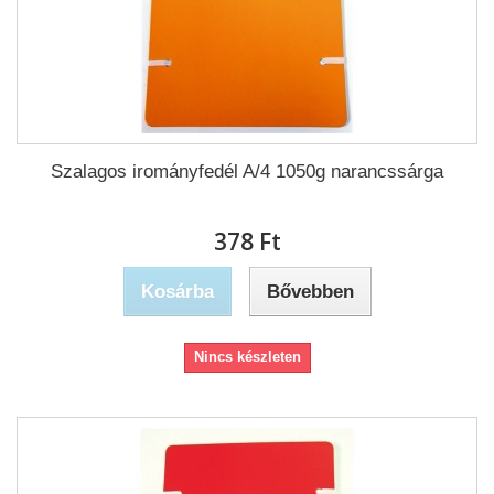
Szalagos irományfedél A/4 1050g narancssárga
378 Ft‎
Kosárba
Bővebben
Nincs készleten