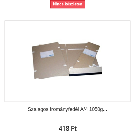
Nincs készleten
Szalagos irományfedél A/4 1050g...
418 Ft‎