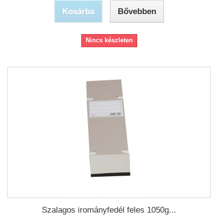
Kosárba
Bővebben
Nincs készleten
Szalagos irományfedél feles 1050g...