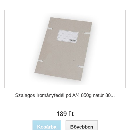
Szalagos irományfedél pd A/4 850g natúr 80...
189 Ft‎
Kosárba
Bővebben