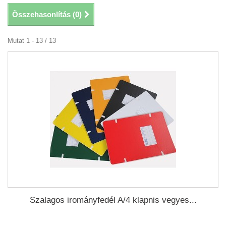
Összehasonlítás (
0
)
Mutat 1 - 13 / 13
Szalagos irományfedél A/4 klapnis vegyes...