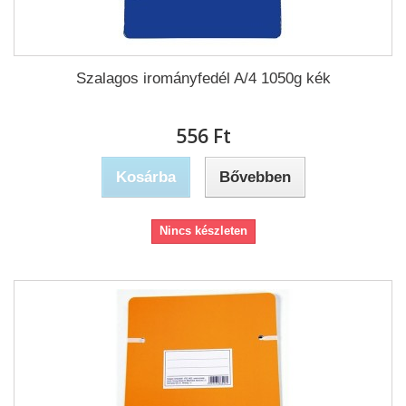
Szalagos irományfedél A/4 1050g kék
556 Ft‎
Kosárba
Bővebben
Nincs készleten