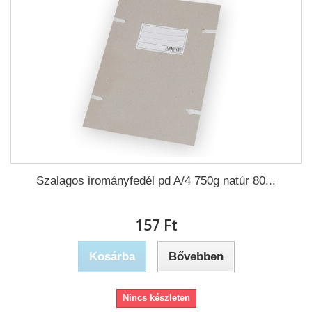
Szalagos irományfedél pd A/4 750g natúr 80...
157 Ft‎
Kosárba
Bővebben
Nincs készleten