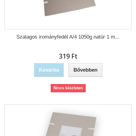
Szalagos irományfedél A/4 1050g natúr 1 m...
319 Ft‎
Kosárba
Bővebben
Nincs készleten