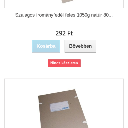
Szalagos irományfedél feles 1050g natúr 80...
292 Ft‎
Kosárba
Bővebben
Nincs készleten