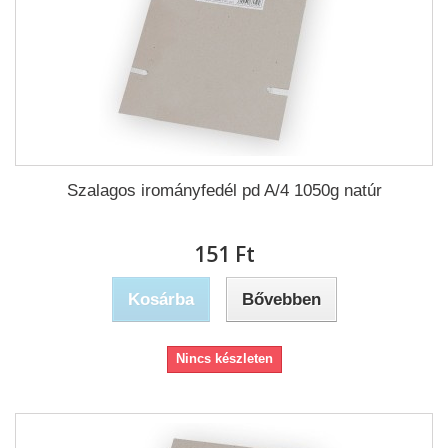
Szalagos irományfedél pd A/4 1050g natúr
151 Ft‎
Kosárba
Bővebben
Nincs készleten