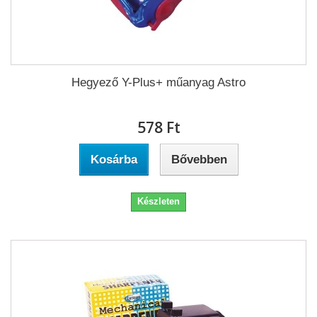
Hegyező Y-Plus+ műanyag Astro
578 Ft‎
Kosárba
Bővebben
Készleten