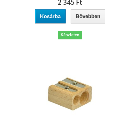
2 345 Ft‎
Kosárba
Bővebben
Készleten