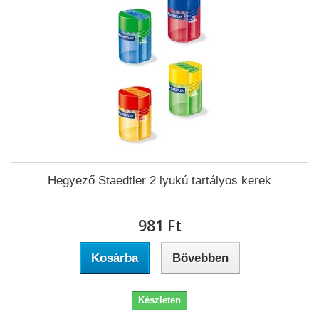
Hegyező Staedtler 2 lyukú tartályos kerek
981 Ft‎
Kosárba
Bővebben
Készleten