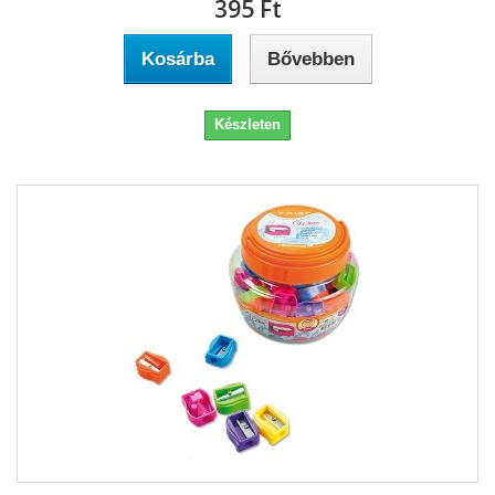
395 Ft‎
Kosárba
Bővebben
Készleten