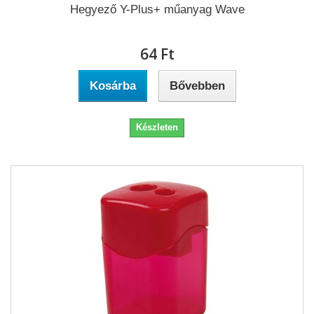
Hegyező Y-Plus+ műanyag Wave
64 Ft‎
Kosárba
Bővebben
Készleten