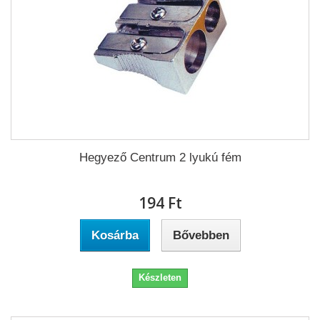
Hegyező Centrum 2 lyukú fém
194 Ft‎
Kosárba
Bővebben
Készleten