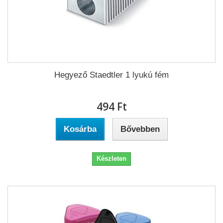
Hegyező Staedtler 1 lyukú fém
494 Ft‎
Kosárba
Bővebben
Készleten