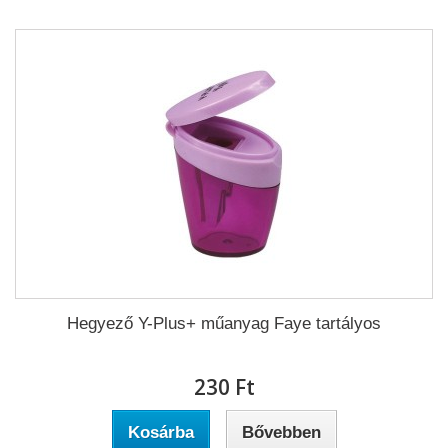
Hegyező Y-Plus+ műanyag Faye tartályos
230 Ft‎
Kosárba
Bővebben