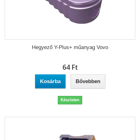
Hegyező Y-Plus+ műanyag Vovo
64 Ft‎
Kosárba
Bővebben
Készleten