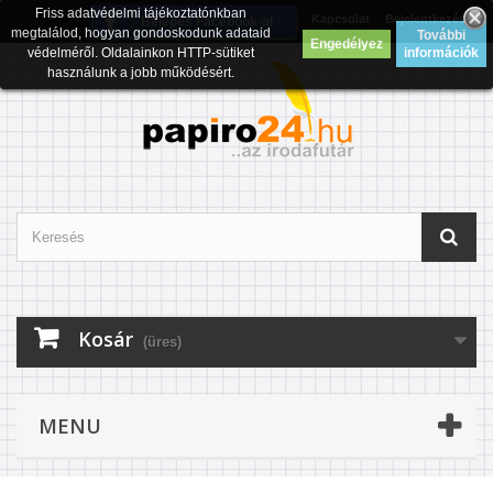
Friss adatvédelmi tájékoztatónkban
Kapcsolat
Bejelentkezés
Belépés Facebook-al
megtalálod, hogyan gondoskodunk adataid
További
Engedélyez
védelméről. Oldalainkon HTTP-sütiket
információk
használunk a jobb működésért.
Kosár
(üres)
MENU