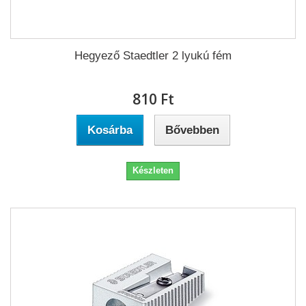
Hegyező Staedtler 2 lyukú fém
810 Ft‎
Kosárba
Bővebben
Készleten