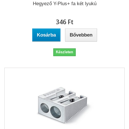
Hegyező Y-Plus+ fa két lyukú
346 Ft‎
Kosárba
Bővebben
Készleten