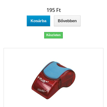
195 Ft‎
Kosárba
Bővebben
Készleten