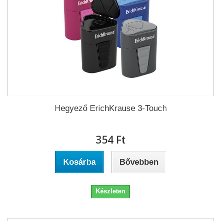
Hegyező ErichKrause 3-Touch
354 Ft‎
Kosárba
Bővebben
Készleten