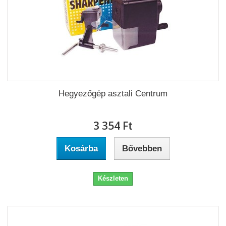
Hegyezőgép asztali Centrum
3 354 Ft‎
Kosárba
Bővebben
Készleten