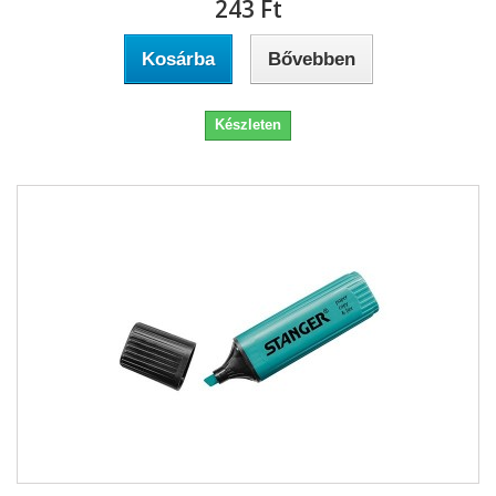
243 Ft‎
Kosárba
Bővebben
Készleten