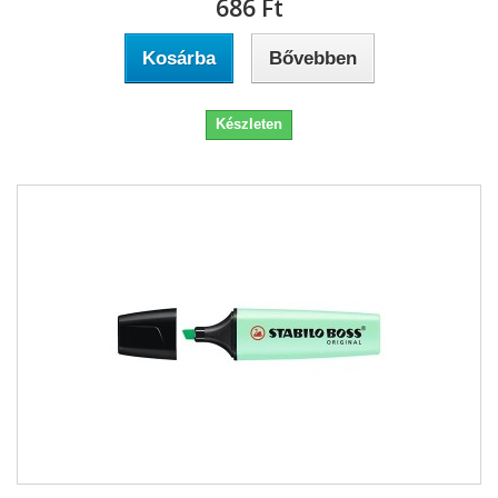
686 Ft‎
Kosárba
Bővebben
Készleten