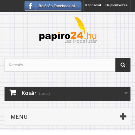
Kapcsolat
Bejelentkezés
Belépés Facebook-al
Kosár
(üres)
MENU