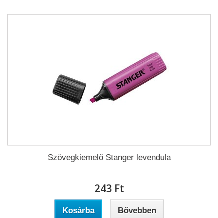
Szövegkiemelő Stanger levendula
243 Ft‎
Kosárba
Bővebben