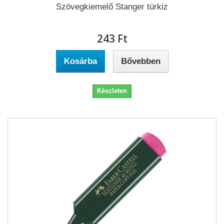
Szövegkiemelő Stanger türkiz
243 Ft‎
Kosárba
Bővebben
Készleten