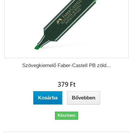
Szövegkiemelő Faber-Castell PB zöld...
379 Ft‎
Kosárba
Bővebben
Készleten