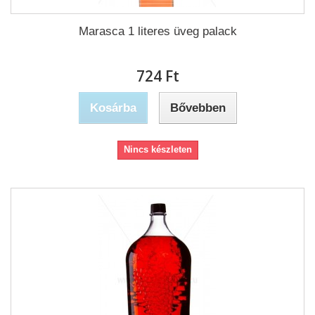
Marasca 1 literes üveg palack
724 Ft‎
Kosárba
Bővebben
Nincs készleten