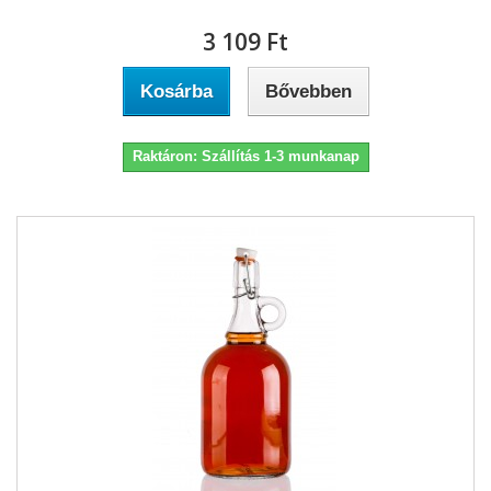
3 109 Ft‎
Kosárba
Bővebben
Raktáron: Szállítás 1-3 munkanap