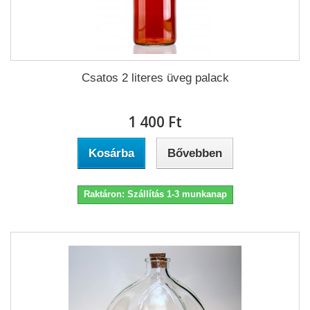
Csatos 2 literes üveg palack
1 400 Ft‎
Kosárba
Bővebben
Raktáron: Szállítás 1-3 munkanap