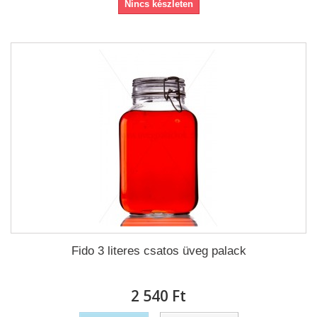
Nincs készleten
Fido 3 literes csatos üveg palack
2 540 Ft‎