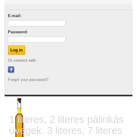
E-mail:
Password:
Or connect with :
Forgot your password?
1,0 - 7,0 literes Üvegek
1 literes, 2 literes pálinkás
üvegek. 3 literes, 7 literes