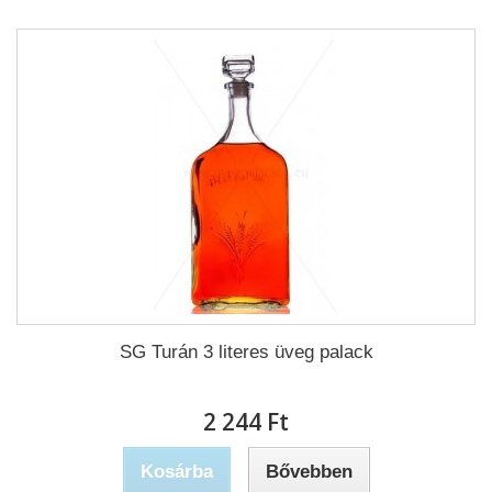
SG Turán 3 literes üveg palack
2 244 Ft‎
Kosárba
Bővebben