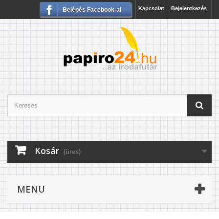
Kapcsolat
Bejelentkezés
Belépés Facebook-al
Kosár
(üres)
MENU