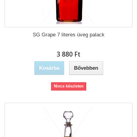
SG Grape 7 literes üveg palack
3 880 Ft‎
Kosárba
Bővebben
Nincs készleten