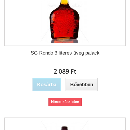
SG Rondo 3 literes üveg palack
2 089 Ft‎
Kosárba
Bővebben
Nincs készleten