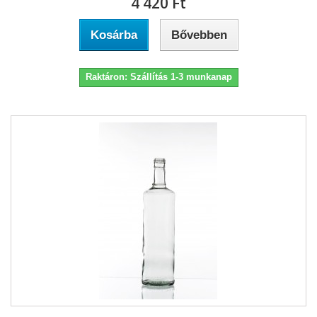
4 420 Ft‎
Kosárba
Bővebben
Raktáron: Szállítás 1-3 munkanap