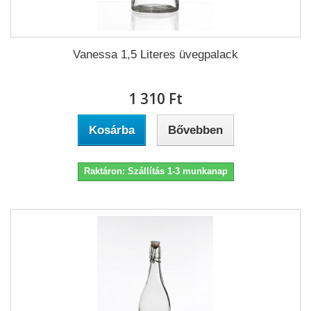
Vanessa 1,5 Literes üvegpalack
1 310 Ft‎
Kosárba
Bővebben
Raktáron: Szállítás 1-3 munkanap