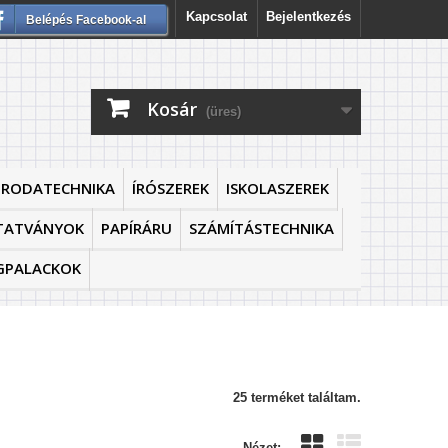
Kapcsolat
Bejelentkezés
Belépés Facebook-al
Kosár
(üres)
IRODATECHNIKA
ÍRÓSZEREK
ISKOLASZEREK
TATVÁNYOK
PAPÍRÁRU
SZÁMÍTÁSTECHNIKA
GPALACKOK
25 terméket találtam.
Nézet: