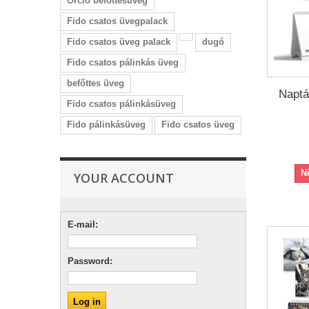
Orcio befőttesüveg
Fido csatos üvegpalack
Fido csatos üveg palack
dugó
Fido csatos pálinkás üveg
befőttes üveg
Naptá
Fido csatos pálinkásüveg
Fido pálinkásüveg
Fido csatos üveg
N
YOUR ACCOUNT
E-mail:
Password: