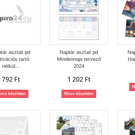
tár asztali pd
Naptár asztali pd
Nap
ivációs tartó
Mindennapi tervező
Ha
nélkül...
2024
792 Ft‎
1 202 Ft‎
N
incs készleten
Nincs készleten