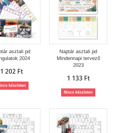
tár asztali pd
Naptár asztali pd
ngulatok 2024
Mindennapi tervező
2023
1 202 Ft‎
1 133 Ft‎
incs készleten
Nincs készleten