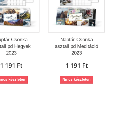
ptár Csonka
Naptár Csonka
tali pd Hegyek
asztali pd Meditáció
2023
2023
1 191 Ft‎
1 191 Ft‎
incs készleten
Nincs készleten