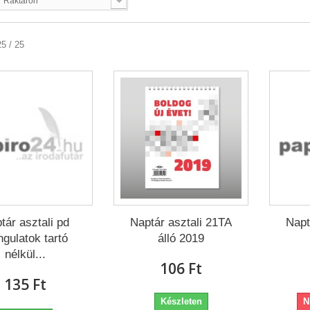
Raktáron
25 / 25
tár asztali pd
Naptár asztali 21TA
Napt
gulatok tartó
álló 2019
nélkül...
106 Ft‎
135 Ft‎
Készleten
N