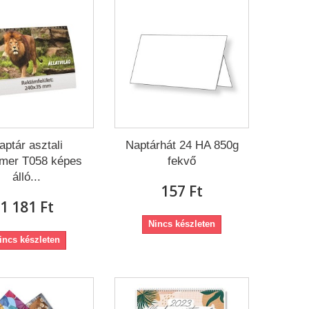
aptár asztali
Naptárhát 24 HA 850g
imer T058 képes
fekvő
álló...
157 Ft‎
1 181 Ft‎
Nincs készleten
incs készleten