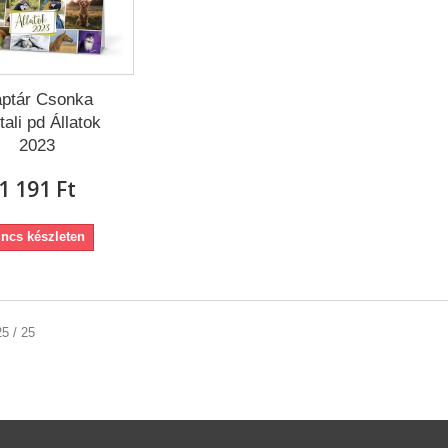
ptár Csonka
tali pd Állatok
2023
1 191 Ft‎
incs készleten
25 / 25