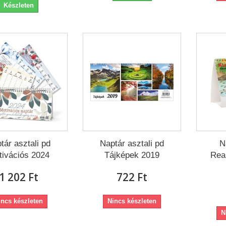
Készleten
tár asztali pd
Naptár asztali pd
N
ivációs 2024
Tájképek 2019
Rea
1 202 Ft‎
722 Ft‎
incs készleten
Nincs készleten
N