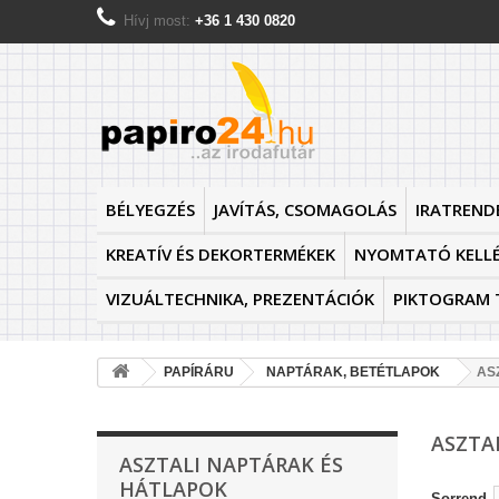
Hívj most:
+36 1 430 0820
BÉLYEGZÉS
JAVÍTÁS, CSOMAGOLÁS
IRATREND
KREATÍV ÉS DEKORTERMÉKEK
NYOMTATÓ KELL
VIZUÁLTECHNIKA, PREZENTÁCIÓK
PIKTOGRAM 
PAPÍRÁRU
NAPTÁRAK, BETÉTLAPOK
AS
ASZTA
ASZTALI NAPTÁRAK ÉS
HÁTLAPOK
Sorrend