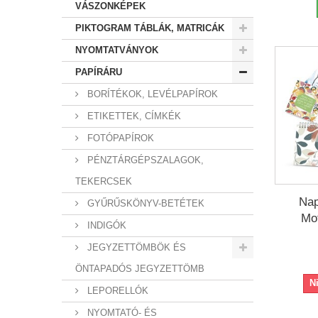
VÁSZONKÉPEK
PIKTOGRAM TÁBLÁK, MATRICÁK
NYOMTATVÁNYOK
PAPÍRÁRU
BORÍTÉKOK, LEVÉLPAPÍROK
ETIKETTEK, CÍMKÉK
FOTÓPAPÍROK
PÉNZTÁRGÉPSZALAGOK,
TEKERCSEK
Nap
GYŰRŰSKÖNYV-BETÉTEK
Mot
INDIGÓK
JEGYZETTÖMBÖK ÉS
ÖNTAPADÓS JEGYZETTÖMB
N
LEPORELLÓK
NYOMTATÓ- ÉS