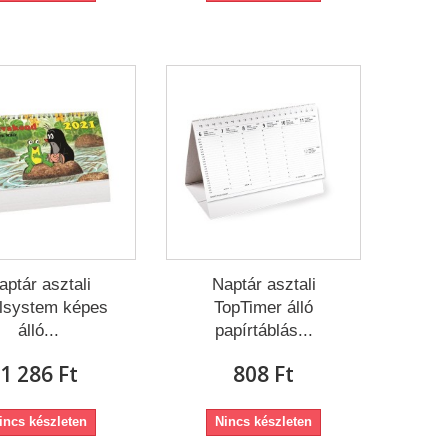
aptár asztali
Naptár asztali
lsystem képes
TopTimer álló
álló...
papírtáblás...
1 286 Ft‎
808 Ft‎
incs készleten
Nincs készleten