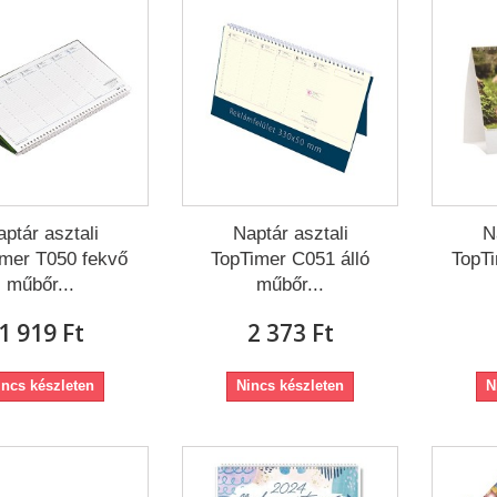
ptár asztali
Naptár asztali
N
mer T050 fekvő
TopTimer C051 álló
TopT
műbőr...
műbőr...
1 919 Ft‎
2 373 Ft‎
incs készleten
Nincs készleten
N