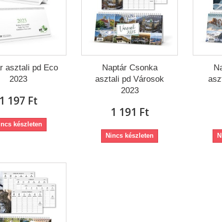
r asztali pd Eco
Naptár Csonka
Na
2023
asztali pd Városok
asz
2023
1 197 Ft‎
1 191 Ft‎
incs készleten
Nincs készleten
N