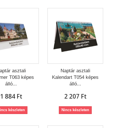
aptár asztali
Naptár asztali
imer T063 képes
Kalendart T054 képes
álló...
álló...
1 884 Ft‎
2 207 Ft‎
incs készleten
Nincs készleten