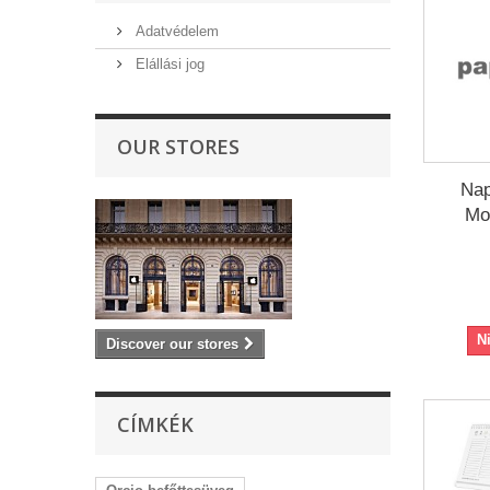
Adatvédelem
Elállási jog
OUR STORES
Nap
Mot
N
Discover our stores
CÍMKÉK