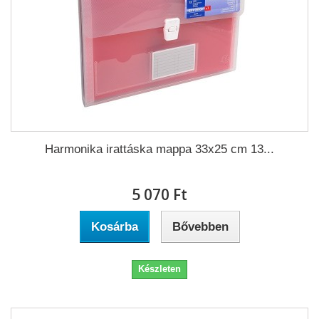
Harmonika irattáska mappa 33x25 cm 13...
5 070 Ft‎
Kosárba
Bővebben
Készleten