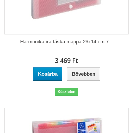
Harmonika irattáska mappa 26x14 cm 7...
3 469 Ft‎
Kosárba
Bővebben
Készleten