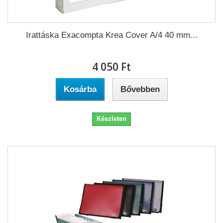
Irattáska Exacompta Krea Cover A/4 40 mm...
4 050 Ft‎
Kosárba
Bővebben
Készleten