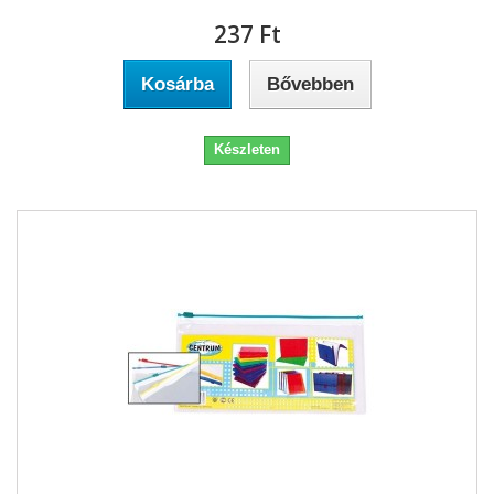
237 Ft‎
Kosárba
Bővebben
Készleten