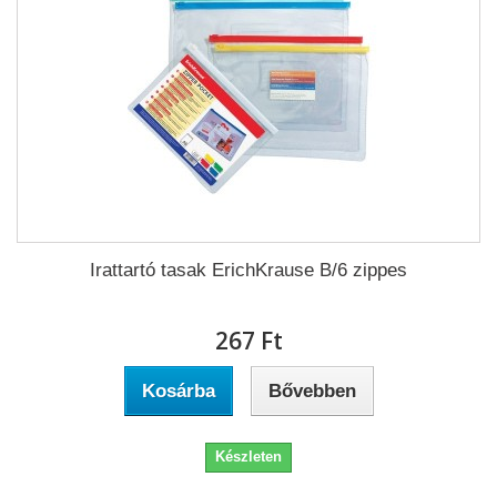
Irattartó tasak ErichKrause B/6 zippes
267 Ft‎
Kosárba
Bővebben
Készleten