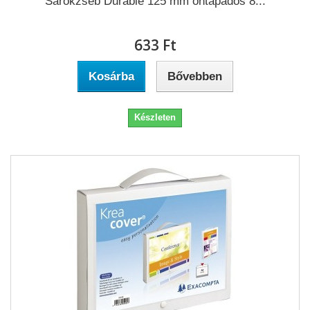
Sarokzseb Durable 125 mm öntapadós 8...
633 Ft‎
Kosárba
Bővebben
Készleten