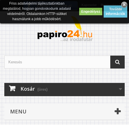
Friss adatvédelmi tájékoztatónkban
Kapcsolat
Bejelentkezés
Belépés Facebook-al
megtalálod, hogyan gondoskodunk adataid
További
Engedélyez
védelméről. Oldalainkon HTTP-sütiket
információk
használunk a jobb működésért.
Kosár
(üres)
MENU