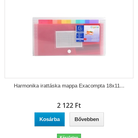
Harmonika irattáska mappa Exacompta 18x11...
2 122 Ft‎
Kosárba
Bővebben
Készleten