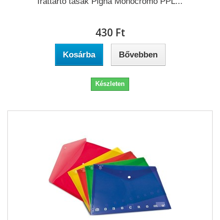
Irattartó tasak Pigna Monocromo PPL...
430 Ft‎
Kosárba
Bővebben
Készleten