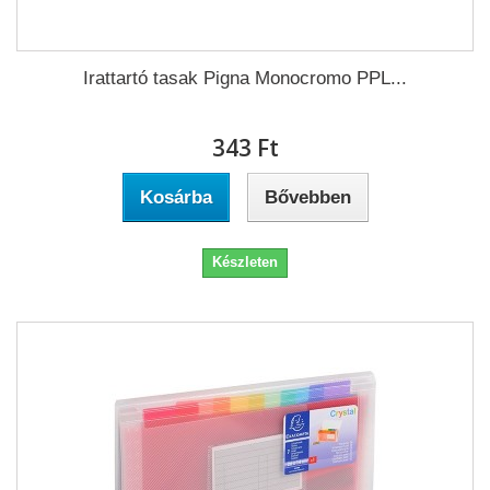
Irattartó tasak Pigna Monocromo PPL...
343 Ft‎
Kosárba
Bővebben
Készleten