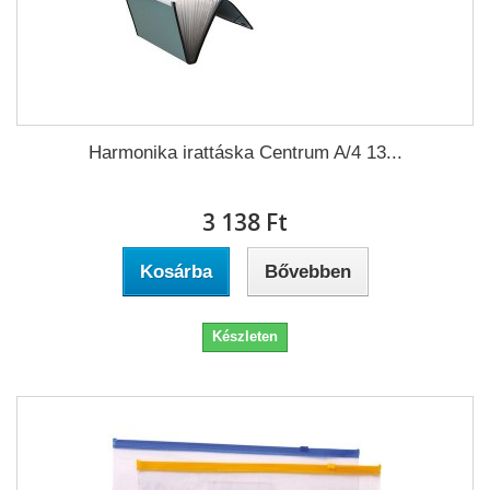
Harmonika irattáska Centrum A/4 13...
3 138 Ft‎
Kosárba
Bővebben
Készleten