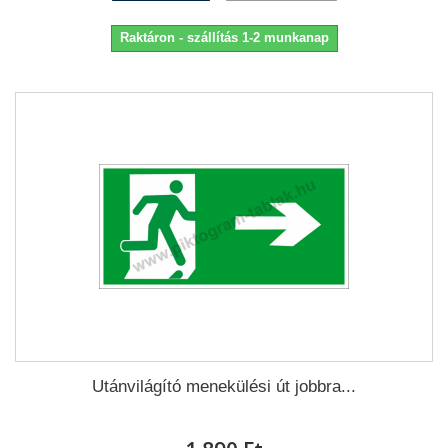
Raktáron - szállítás 1-2 munkanap
Utánvilágító menekülési út jobbra...