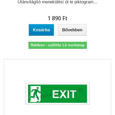
Utánvilágító menekülési út le piktogram...
1 890 Ft‎
Kosárba
Bővebben
Raktáron - szállítás 1-2 munkanap