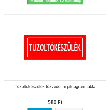
Raktáron - szállítás 1-2 munkanap
Tűzoltókészülék tűzvédelmi piktogram tábla
580 Ft‎