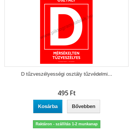
D tűzveszélyességi osztály tűzvédelmi...
495 Ft‎
Kosárba
Bővebben
Raktáron - szállítás 1-2 munkanap