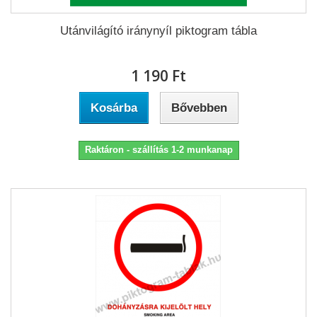
Utánvilágító iránynyíl piktogram tábla
1 190 Ft‎
Kosárba
Bővebben
Raktáron - szállítás 1-2 munkanap