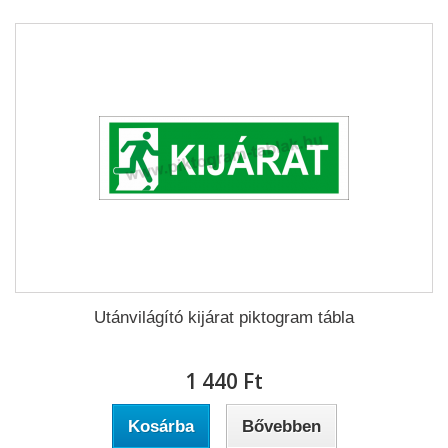
Utánvilágító kijárat piktogram tábla
1 440 Ft‎
Kosárba
Bővebben