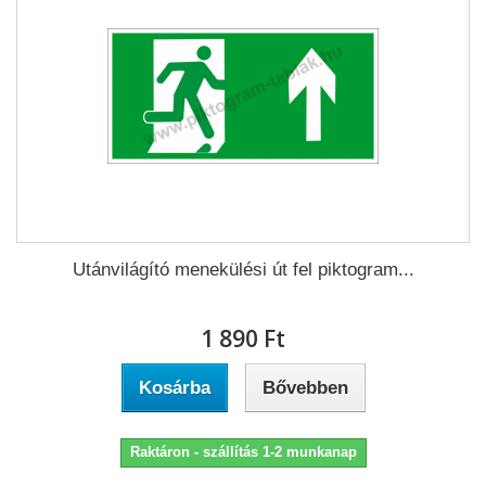
Utánvilágító menekülési út fel piktogram...
1 890 Ft‎
Kosárba
Bővebben
Raktáron - szállítás 1-2 munkanap