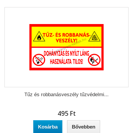
Tűz és robbanásveszély tűzvédelmi...
495 Ft‎
Kosárba
Bővebben