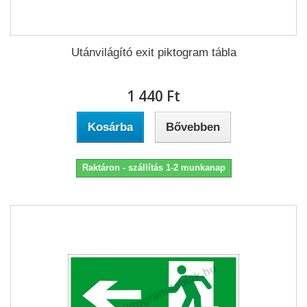
Utánvilágító exit piktogram tábla
1 440 Ft‎
Kosárba
Bővebben
Raktáron - szállítás 1-2 munkanap