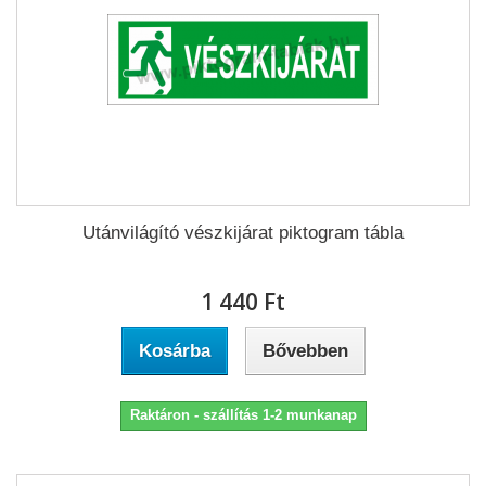
Utánvilágító vészkijárat piktogram tábla
1 440 Ft‎
Kosárba
Bővebben
Raktáron - szállítás 1-2 munkanap