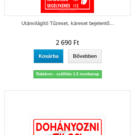
Utánvilágító Tűzeset, káreset bejelentő...
2 690 Ft‎
Kosárba
Bővebben
Raktáron - szállítás 1-2 munkanap