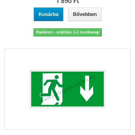
1 890 Ft‎
Kosárba
Bővebben
Raktáron - szállítás 1-2 munkanap