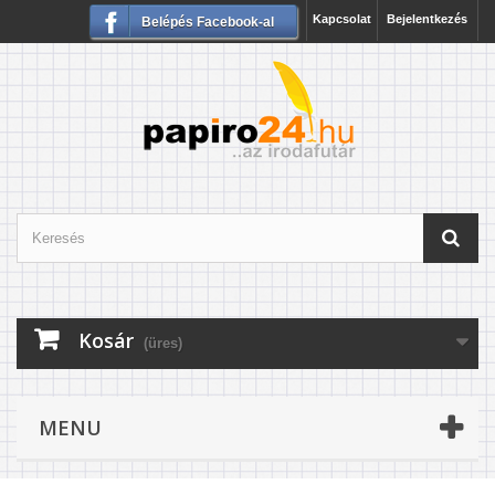
Kapcsolat
Bejelentkezés
Belépés Facebook-al
Kosár
(üres)
MENU