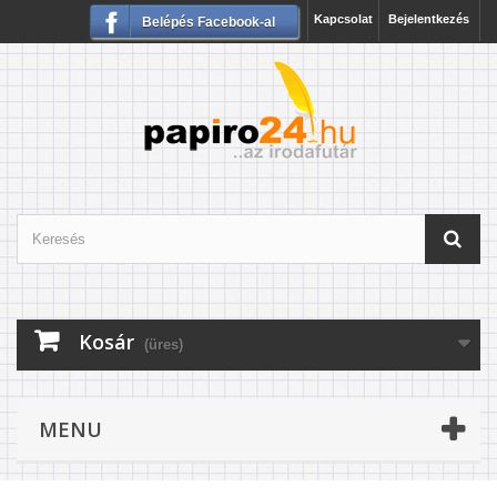
Kapcsolat
Bejelentkezés
Belépés Facebook-al
Kosár
(üres)
MENU