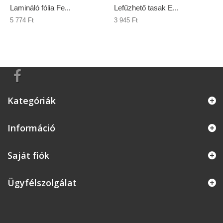
Lamináló fólia Fe...
Lefűzhető tasak E...
5 774 Ft‎
3 945 Ft‎
Kategóriák
Információ
Saját fiók
Ügyfélszolgálat