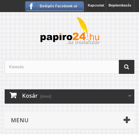
Kapcsolat
Bejelentkezés
Belépés Facebook-al
Kosár
(üres)
MENU