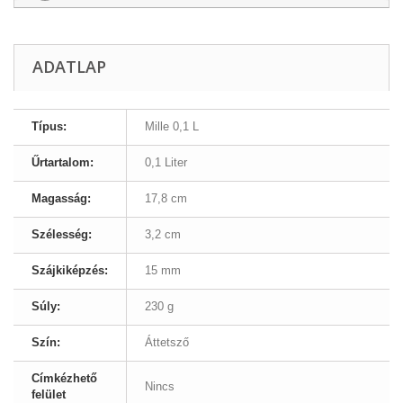
ADATLAP
Típus:
Mille 0,1 L
Űrtartalom:
0,1 Liter
Magasság:
17,8 cm
Szélesség:
3,2 cm
Szájkiképzés:
15 mm
Súly:
230 g
Szín:
Áttetsző
Címkézhető
Nincs
felület