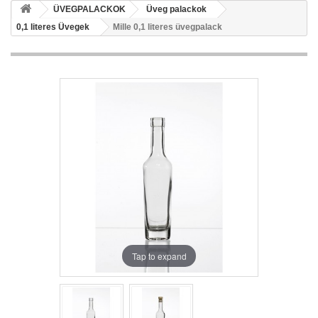
ÜVEGPALACKOK
Üveg palackok
0,1 literes Üvegek
Mille 0,1 literes üvegpalack
Tap to expand