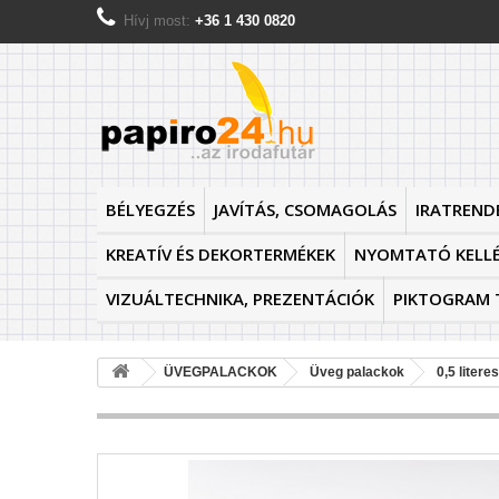
Hívj most:
+36 1 430 0820
BÉLYEGZÉS
JAVÍTÁS, CSOMAGOLÁS
IRATREND
KREATÍV ÉS DEKORTERMÉKEK
NYOMTATÓ KELL
VIZUÁLTECHNIKA, PREZENTÁCIÓK
PIKTOGRAM 
ÜVEGPALACKOK
Üveg palackok
0,5 liter