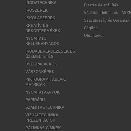
IRODATECHNIKA
Fizetés és szállítás
ÍRÓSZEREK
Vásárlási feltételek - ÁSZ
ISKOLASZEREK
Szavatosság és Garancia
KREATÍV ÉS
Cégünk
DEKORTERMÉKEK
Oldaltérkép
NYOMTATÓ
KELLÉKANYAGOK
IRODABERENDEZÉSEK ÉS
ÜZEMELTETÉS
ÜVEGPALACKOK
VÁSZONKÉPEK
PIKTOGRAM TÁBLÁK,
MATRICÁK
NYOMTATVÁNYOK
PAPÍRÁRU
SZÁMÍTÁSTECHNIKA
VIZUÁLTECHNIKA,
PREZENTÁCIÓK
PÁLINKÁS CÍMKÉK