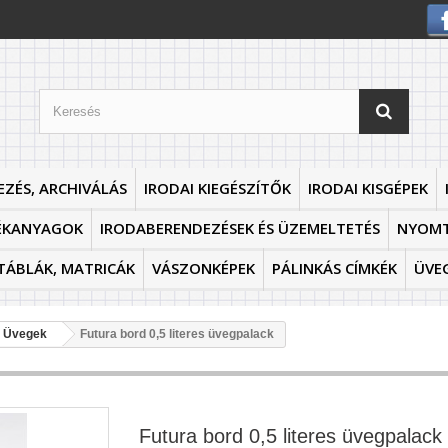
EZÉS, ARCHIVÁLÁS
IRODAI KIEGÉSZÍTŐK
IRODAI KISGÉPEK
ÉKANYAGOK
IRODABERENDEZÉSEK ÉS ÜZEMELTETÉS
NYOM
TÁBLÁK, MATRICÁK
VÁSZONKÉPEK
PÁLINKÁS CÍMKÉK
ÜVE
es Üvegek
Futura bord 0,5 literes üvegpalack
Futura bord 0,5 literes üvegpalack