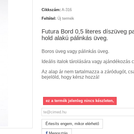
Cikkszám:
A-316
Feltétel:
Új termék
Futura Bord 0,5 literes díszüveg p
hold alakú pálinkás üveg.
Boros üveg vagy pálinkás üveg.
Ideális italok tárolására vagy ajándékozás c
Az alap ár nem tartalmazza a záródugót, cs
bejelöld, hogy kérsz hozzá!
ez a termék jelenleg nincs készleten,
Értesíts engem, mikor elérhető
Megosztás