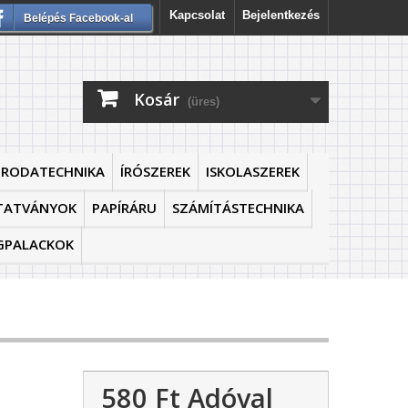
Kapcsolat
Bejelentkezés
Belépés Facebook-al
Kosár
(üres)
IRODATECHNIKA
ÍRÓSZEREK
ISKOLASZEREK
TATVÁNYOK
PAPÍRÁRU
SZÁMÍTÁSTECHNIKA
GPALACKOK
580 Ft‎
Adóval