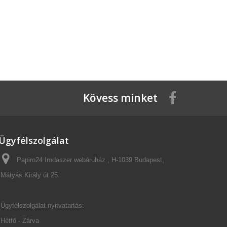
Kövess minket
Ügyfélszolgálat
Papiro24 Irodaszer webáruház , H-1039 Budapest,
Mátyás Király út 25.
Ügyfélszolgálat nyitvatartás:
Hétfő - Zárva