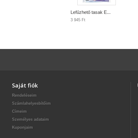
Lefűzhető tasak E...
3 945 Ft‎
Saját fiók
Rendeléseim
Számlahelyesbítőim
Címeim
Személyes adataim
Kuponjaim