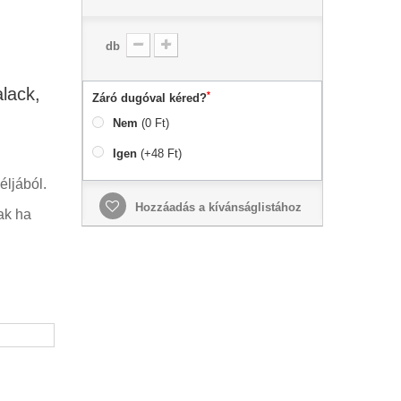
db
alack,
*
Záró dugóval kéred?
Nem
(0 Ft)
Igen
(+48 Ft)
éljából.
Hozzáadás a kívánságlistához
ak ha