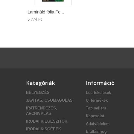
Lamináló fólia Fe...
5 774 Ft‎
Kategóriák
Információ
BÉLYEGZÉS
Leértékelések
JAVÍTÁS, CSOMAGOLÁS
Új termékek
IRATRENDEZÉS,
Top sellers
ARCHIVÁLÁS
Kapcsolat
IRODAI KIEGÉSZÍTŐK
Adatvédelem
IRODAI KISGÉPEK
Elállási jog