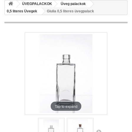
ÜVEGPALACKOK
Üveg palackok
0,5 literes Üvegek
Giulia 0,5 literes üvegpalack
Tap to expand