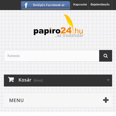
Kapcsolat
Bejelentkezés
Belépés Facebook-al
Kosár
(üres)
MENU