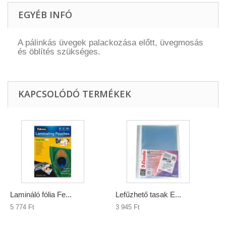
EGYÉB INFÓ
A pálinkás üvegek palackozása előtt, üvegmosás
és öblítés szükséges.
KAPCSOLÓDÓ TERMÉKEK
Lamináló fólia Fe...
Lefűzhető tasak E...
5 774 Ft‎
3 945 Ft‎