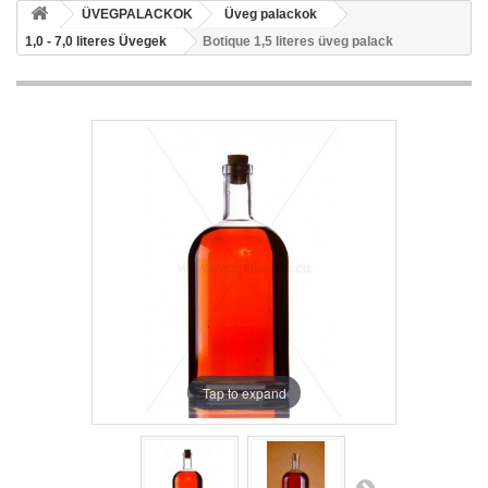
ÜVEGPALACKOK
Üveg palackok
1,0 - 7,0 literes Üvegek
Botique 1,5 literes üveg palack
Tap to expand