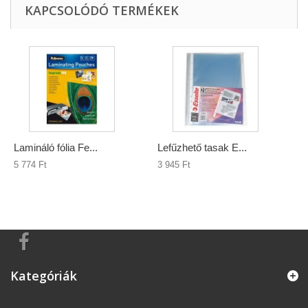
KAPCSOLÓDÓ TERMÉKEK
Lamináló fólia Fe...
Lefűzhető tasak E...
5 774 Ft‎
3 945 Ft‎
Kategóriák