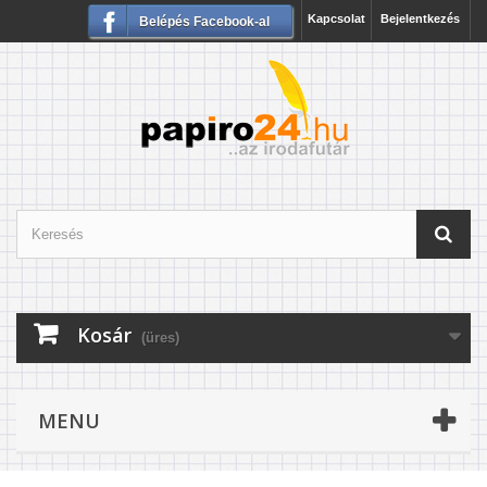
Kapcsolat
Bejelentkezés
Belépés Facebook-al
Kosár
(üres)
MENU