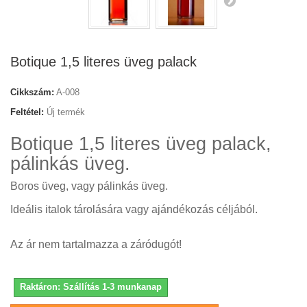
Botique 1,5 literes üveg palack
Cikkszám:
A-008
Feltétel:
Új termék
Botique 1,5 literes üveg palack,
pálinkás üveg.
Boros üveg, vagy pálinkás üveg.
Ideális italok tárolására vagy ajándékozás céljából.
Az ár nem tartalmazza a záródugót!
Raktáron: Szállítás 1-3 munkanap