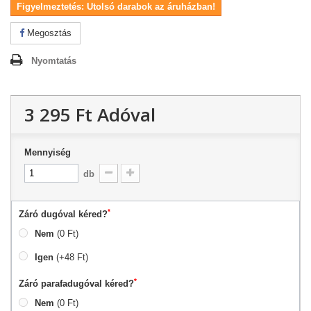
Figyelmeztetés: Utolsó darabok az áruházban!
Megosztás
Nyomtatás
3 295 Ft‎
Adóval
Mennyiség
db
*
Záró dugóval kéred?
Nem
(0 Ft)
Igen
(+48 Ft)
*
Záró parafadugóval kéred?
Nem
(0 Ft)