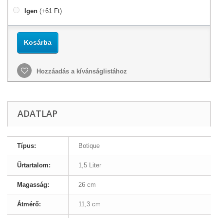
Igen
(+61 Ft)
Kosárba
Hozzáadás a kívánságlistához
ADATLAP
Típus:
Botique
Űrtartalom:
1,5 Liter
Magasság:
26 cm
Átmérő:
11,3 cm