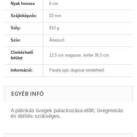
Nyak hossza
6 cm
Szájkiképzés:
22 mm
Súly:
910 g
Szín:
Áttetsző
Címkézhető
12,5 cm magasan, körbe 35,5 cm
felület
Információ:
Parafa spic dugóval rendelhető
EGYÉB INFÓ
A pálinkás üvegek palackozása előtt, üvegmosás
és öblítés szükséges.