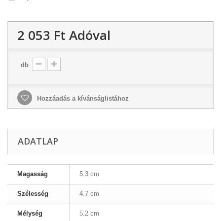
2 053 Ft‎
Adóval
db
Hozzáadás a kívánságlistához
ADATLAP
Magasság
5.3 cm
Szélesség
4.7 cm
Mélység
5.2 cm