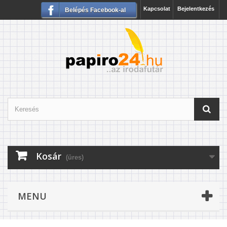
Kapcsolat
Bejelentkezés
Belépés Facebook-al
Kosár
(üres)
MENU