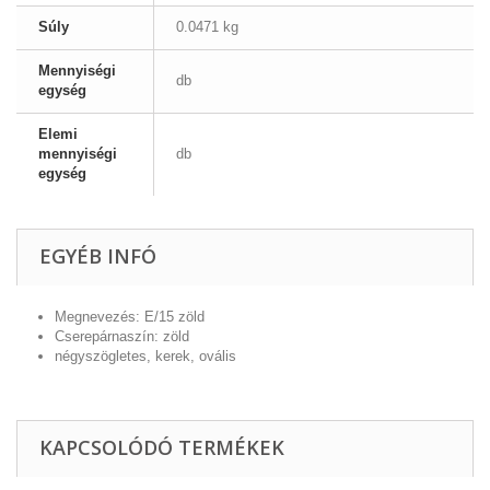
Súly
0.0471 kg
Mennyiségi
db
egység
Elemi
mennyiségi
db
egység
EGYÉB INFÓ
Megnevezés: E/15 zöld
Cserepárnaszín: zöld
négyszögletes, kerek, ovális
KAPCSOLÓDÓ TERMÉKEK