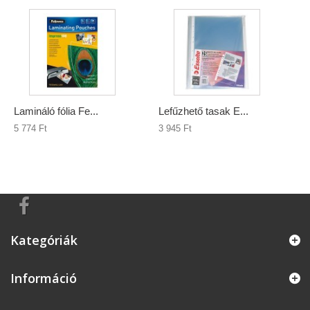
Lamináló fólia Fe...
Lefűzhető tasak E...
5 774 Ft‎
3 945 Ft‎
Kategóriák
Információ