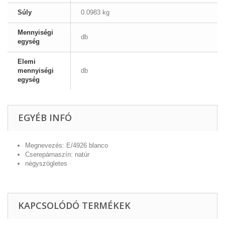
Súly
0.0983 kg
Mennyiségi
db
egység
Elemi
mennyiségi
db
egység
EGYÉB INFÓ
Megnevezés: E/4926 blanco
Cserepárnaszín: natúr
négyszögletes
KAPCSOLÓDÓ TERMÉKEK