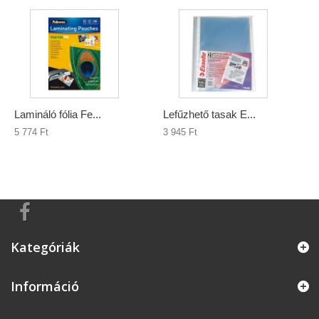
Lamináló fólia Fe...
Lefűzhető tasak E...
5 774 Ft‎
3 945 Ft‎
Kategóriák
Információ