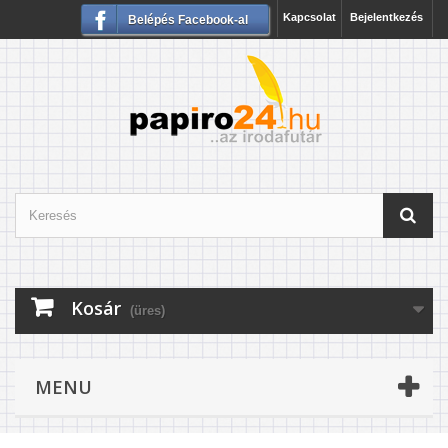
Kapcsolat
Bejelentkezés
Belépés Facebook-al
Kosár
(üres)
MENU