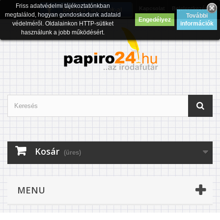
Friss adatvédelmi tájékoztatónkban
Kapcsolat
Bejelentkezés
Belépés Facebook-al
megtalálod, hogyan gondoskodunk adataid
További
Engedélyez
védelméről. Oldalainkon HTTP-sütiket
információk
használunk a jobb működésért.
Kosár
(üres)
MENU