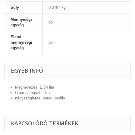
Súly
0.0797 kg
Mennyiségi
db
egység
Elemi
mennyiségi
db
egység
EGYÉB INFÓ
Megnevezés: E/54 lila
Cserepárnaszín: lila
négyszögletes, kerek, ovális
KAPCSOLÓDÓ TERMÉKEK