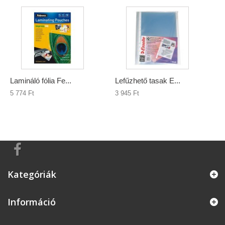
Lamináló fólia Fe...
Lefűzhető tasak E...
5 774 Ft‎
3 945 Ft‎
Kategóriák
Információ