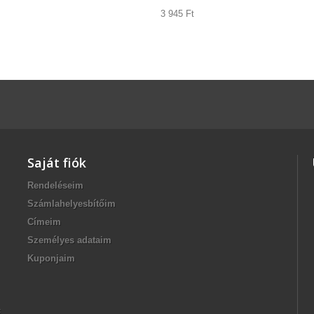
3 945 Ft‎
Saját fiók
Rendeléseim
Számlahelyesbítőim
Címeim
Személyes adataim
Kuponjaim
F