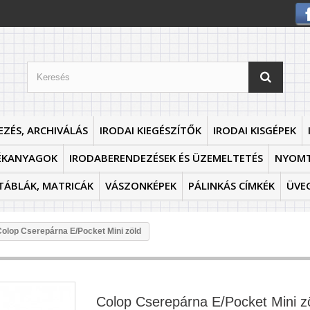
EZÉS, ARCHIVÁLÁS
IRODAI KIEGÉSZÍTŐK
IRODAI KISGÉPEK
ÉKANYAGOK
IRODABERENDEZÉSEK ÉS ÜZEMELTETÉS
NYOM
TÁBLÁK, MATRICÁK
VÁSZONKÉPEK
PÁLINKÁS CÍMKÉK
ÜVE
olop Cserepárna E/Pocket Mini zöld
Colop Cserepárna E/Pocket Mini z