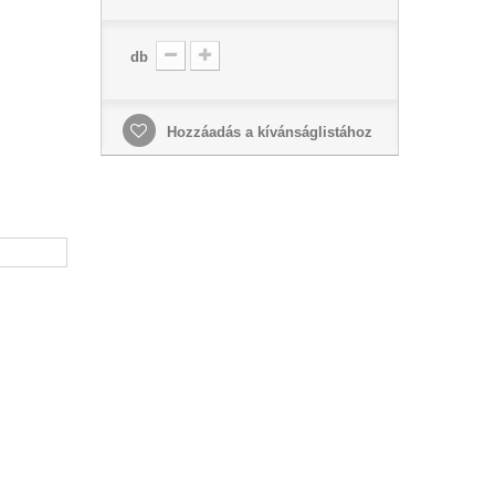
db
Hozzáadás a kívánságlistához