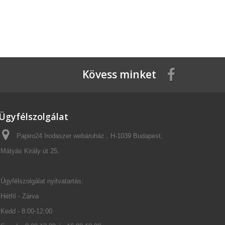
Kövess minket
Ügyfélszolgálat
Papiro24 Irodaszer webáruház , H-1039 Budapest,
Mátyás Király út 25.
Ügyfélszolgálat nyitvatartás:
Hétfő - Zárva
Kedd - 8:00-12:00