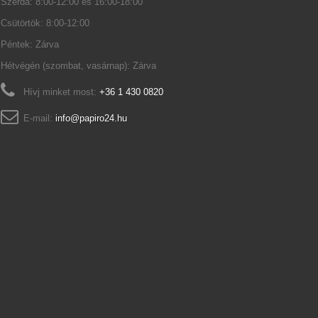
Szerda: 8:00-12:00 és 16:00-18:00
Csütörtök: 8:00-12:00
Péntek: Zárva
Hétvégén (szombat, vasárnap): Zárva
Hívj minket most:
+36 1 430 0820
E-mail:
info@papiro24.hu