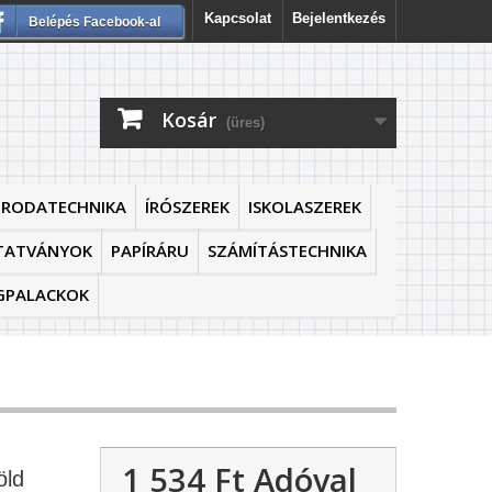
Kapcsolat
Bejelentkezés
Belépés Facebook-al
Kosár
(üres)
IRODATECHNIKA
ÍRÓSZEREK
ISKOLASZEREK
TATVÁNYOK
PAPÍRÁRU
SZÁMÍTÁSTECHNIKA
GPALACKOK
1 534 Ft‎
Adóval
öld