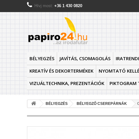
Hívj most:
+36 1 430 0820
BÉLYEGZÉS
JAVÍTÁS, CSOMAGOLÁS
IRATREND
KREATÍV ÉS DEKORTERMÉKEK
NYOMTATÓ KELL
VIZUÁLTECHNIKA, PREZENTÁCIÓK
PIKTOGRAM 
BÉLYEGZÉS
BÉLYEGZŐ CSEREPÁRNÁK
C