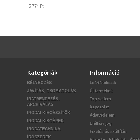
5 774 Ft‎
Kategóriák
Információ
BÉLYEGZÉS
Leértékelések
JAVÍTÁS, CSOMAGOLÁS
Új termékek
IRATRENDEZÉS,
Top sellers
ARCHIVÁLÁS
Kapcsolat
IRODAI KIEGÉSZÍTŐK
Adatvédelem
IRODAI KISGÉPEK
Elállási jog
IRODATECHNIKA
Fizetés és szállítás
ÍRÓSZEREK
Vásárlási feltételek - ÁSZ