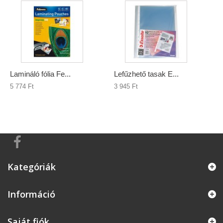
Lamináló fólia Fe...
Lefűzhető tasak E...
5 774 Ft‎
3 945 Ft‎
Kategóriák
Információ
Saját fiók