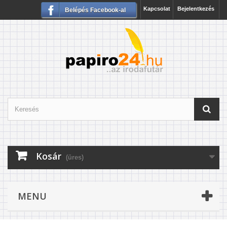
Kapcsolat
Bejelentkezés
Belépés Facebook-al
Kosár
(üres)
MENU