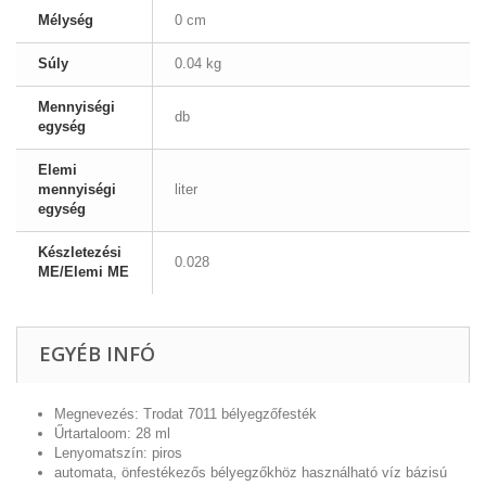
Mélység
0 cm
Súly
0.04 kg
Mennyiségi
db
egység
Elemi
mennyiségi
liter
egység
Készletezési
0.028
ME/Elemi ME
EGYÉB INFÓ
Megnevezés: Trodat 7011 bélyegzőfesték
Űrtartaloom: 28 ml
Lenyomatszín: piros
automata, önfestékezős bélyegzőkhöz használható víz bázisú