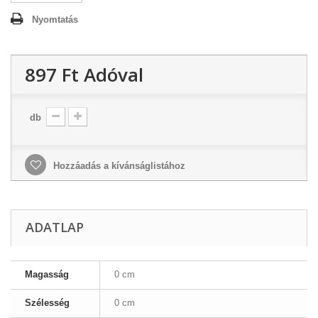
Nyomtatás
897 Ft‎
Adóval
db
Hozzáadás a kívánságlistához
ADATLAP
Magasság
0 cm
Szélesség
0 cm