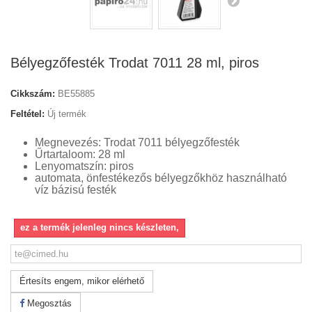
Bélyegzőfesték Trodat 7011 28 ml, piros
Cikkszám:
BE55885
Feltétel:
Új termék
Megnevezés: Trodat 7011 bélyegzőfesték
Űrtartaloom: 28 ml
Lenyomatszín: piros
automata, önfestékezős bélyegzőkhöz használható
víz bázisú festék
ez a termék jelenleg nincs készleten,
Értesíts engem, mikor elérhető
Megosztás