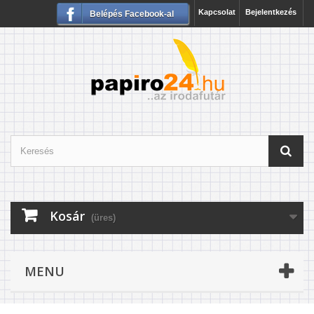
Kapcsolat
Bejelentkezés
Belépés Facebook-al
Kosár
(üres)
MENU