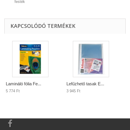
festék
KAPCSOLÓDÓ TERMÉKEK
Lamináló fólia Fe...
Lefűzhető tasak E...
5 774 Ft‎
3 945 Ft‎