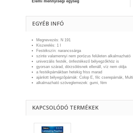
Elemi mennyiségi egység
EGYÉB INFÓ
Megnevezés: N 191
Kiszerelés: 1 l
Festékszín: narancssárga
szinte valamennyi nem porózus felületen alkalmazható
univerzális festék, önfestékező bélyegzőkhöz is
gyorsan szárad, dörzsölésnek ellenáll, víz nem oldja
a festékpárnákban hetekig friss marad
ajánlott bélyegzőpárnák: Colop E, filc cserepárnák, Mult
alkalmazható szöveglemezek: gumi, fém
KAPCSOLÓDÓ TERMÉKEK