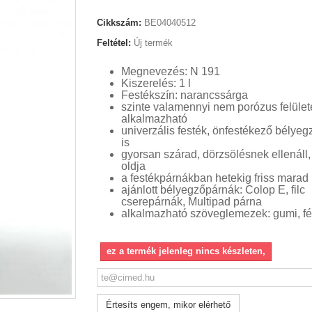
Cikkszám:
BE04040512
Feltétel:
Új termék
Megnevezés: N 191
Kiszerelés: 1 l
Festékszín: narancssárga
szinte valamennyi nem porózus felüle
alkalmazható
univerzális festék, önfestékező bélye
is
gyorsan szárad, dörzsölésnek ellenáll,
oldja
a festékpárnákban hetekig friss marad
ajánlott bélyegzőpárnák: Colop E, filc
cserepárnák, Multipad párna
alkalmazható szöveglemezek: gumi, f
ez a termék jelenleg nincs készleten,
Értesíts engem, mikor elérhető