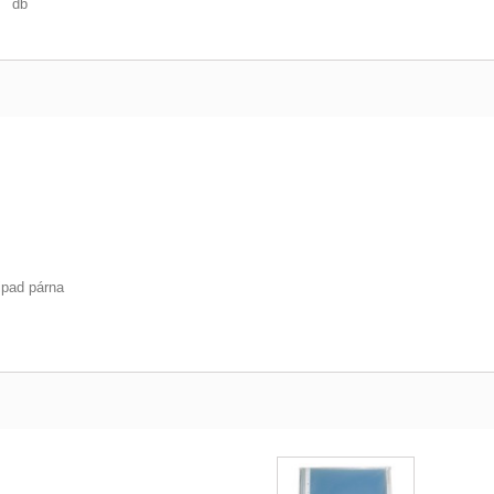
db
ipad párna