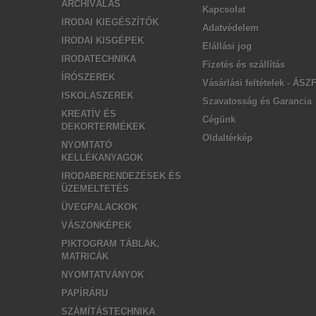
ARCHIVÁLÁS
Kapcsolat
IRODAI KIEGÉSZÍTŐK
Adatvédelem
IRODAI KISGÉPEK
Elállási jog
IRODATECHNIKA
Fizetés és szállítás
ÍRÓSZEREK
Vásárlási feltételek - ÁSZ
ISKOLASZEREK
Szavatosság és Garancia
KREATÍV ÉS
Cégünk
DEKORTERMÉKEK
Oldaltérkép
NYOMTATÓ
KELLÉKANYAGOK
IRODABERENDEZÉSEK ÉS
ÜZEMELTETÉS
ÜVEGPALACKOK
VÁSZONKÉPEK
PIKTOGRAM TÁBLÁK,
MATRICÁK
NYOMTATVÁNYOK
PAPÍRÁRU
SZÁMÍTÁSTECHNIKA