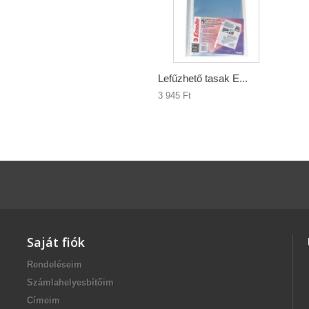
Lefűzhető tasak E...
3 945 Ft‎
Saját fiók
Rendeléseim
Számlahelyesbítőim
Címeim