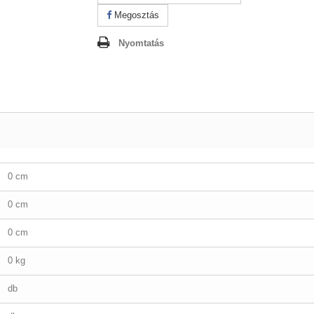
Megosztás
Nyomtatás
0 cm
0 cm
0 cm
0 kg
db