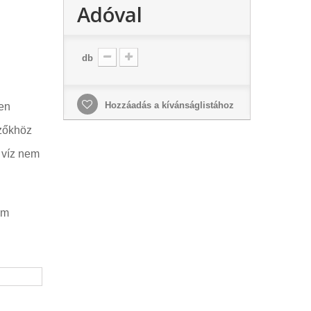
Adóval
db
Hozzáadás a kívánságlistához
ten
gzőkhöz
 víz nem
ém