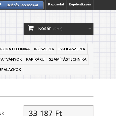
Kapcsolat
Bejelentkezés
Belépés Facebook-al
Kosár
(üres)
IRODATECHNIKA
ÍRÓSZEREK
ISKOLASZEREK
TATVÁNYOK
PAPÍRÁRU
SZÁMÍTÁSTECHNIKA
GPALACKOK
33 187 Ft‎
ék