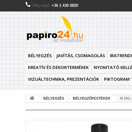
Hívj most:
+36 1 430 0820
BÉLYEGZÉS
JAVÍTÁS, CSOMAGOLÁS
IRATREND
KREATÍV ÉS DEKORTERMÉKEK
NYOMTATÓ KELL
VIZUÁLTECHNIKA, PREZENTÁCIÓK
PIKTOGRAM 
BÉLYEGZÉS
BÉLYEGZŐFESTÉKEK
N 191-