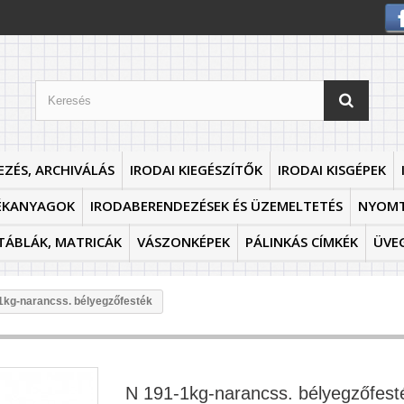
EZÉS, ARCHIVÁLÁS
IRODAI KIEGÉSZÍTŐK
IRODAI KISGÉPEK
ÉKANYAGOK
IRODABERENDEZÉSEK ÉS ÜZEMELTETÉS
NYOM
TÁBLÁK, MATRICÁK
VÁSZONKÉPEK
PÁLINKÁS CÍMKÉK
ÜVE
1kg-narancss. bélyegzőfesték
N 191-1kg-narancss. bélyegzőfest