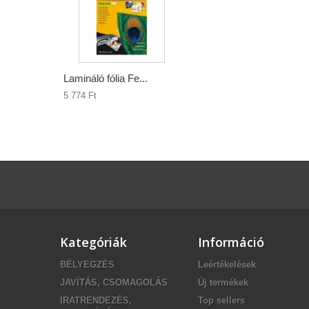
Lamináló fólia Fe...
5 774 Ft‎
Kategóriák
Információ
BÉLYEGZÉS
Leértékelések
JAVÍTÁS, CSOMAGOLÁS
Új termékek
IRATRENDEZÉS,
Top sellers