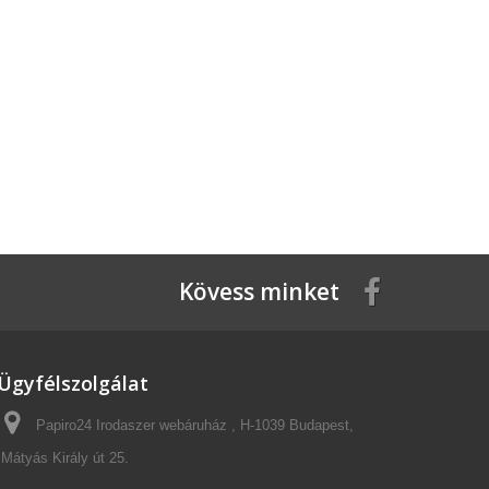
Kövess minket
Ügyfélszolgálat
Papiro24 Irodaszer webáruház , H-1039 Budapest,
Mátyás Király út 25.