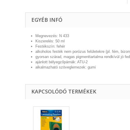
EGYÉB INFÓ
Megnevezés: N 433
Kiszerelés: 50 ml
Festékszín: fehér
alkoholos festék nem porózus felületekre (pl. fém, bizo
gyorsan szárad, magas pigmenttartalma rendkívül jó fedé
ajánlott bélyegzőpárnák: ATU-2
alkalmazható szöveglemezek: gumi
KAPCSOLÓDÓ TERMÉKEK