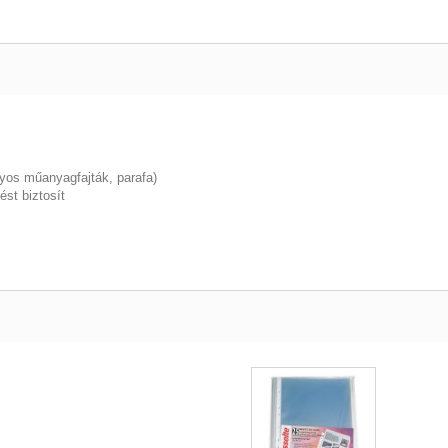
nyos műanyagfajták, parafa)
st biztosít