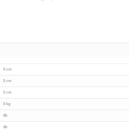
0 cm
0 cm
0 cm
0 kg
db
db