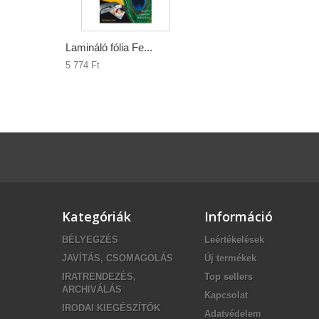
Lamináló fólia Fe...
5 774 Ft‎
Kategóriák
Információ
BÉLYEGZÉS
Leértékelések
JAVÍTÁS, CSOMAGOLÁS
Új termékek
IRATRENDEZÉS,
Top sellers
ARCHIVÁLÁS
Kapcsolat
IRODAI KIEGÉSZÍTŐK
Adatvédelem