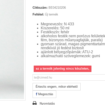
Cikkszám:
BE04210206
Feltétel:
Új termék
Megnevezés: N 433
Kiszerelés: 50 ml
Festékszín: fehér
alkoholos festék nem porózus felületekr
fém, bizonyos műanyagfajták, parafa)
gyorsan szárad, magas pigmenttartal
rendkívül jó fedést biztosít
ajánlott bélyegzőpárnák: ATU-2
alkalmazható szöveglemezek: gumi
ez a termék jelenleg nincs készleten,
Értesíts engem, mikor elérhető
Megosztás
Nyomtatás