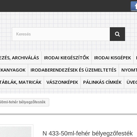
EZÉS, ARCHIVÁLÁS
IRODAI KIEGÉSZÍTŐK
IRODAI KISGÉPEK
ÉKANYAGOK
IRODABERENDEZÉSEK ÉS ÜZEMELTETÉS
NYOM
TÁBLÁK, MATRICÁK
VÁSZONKÉPEK
PÁLINKÁS CÍMKÉK
ÜVE
50ml-fehér bélyegzőfesték
N 433-50ml-fehér bélyegzőfesték