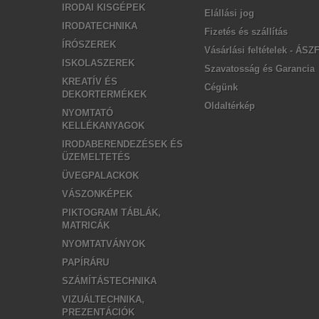
IRODAI KISGÉPEK
Elállási jog
IRODATECHNIKA
Fizetés és szállítás
ÍRÓSZEREK
Vásárlási feltételek - ÁSZ
ISKOLASZEREK
Szavatosság és Garancia
KREATÍV ÉS
Cégünk
DEKORTERMÉKEK
Oldaltérkép
NYOMTATÓ
KELLÉKANYAGOK
IRODABERENDEZÉSEK ÉS
ÜZEMELTETÉS
ÜVEGPALACKOK
VÁSZONKÉPEK
PIKTOGRAM TÁBLÁK,
MATRICÁK
NYOMTATVÁNYOK
PAPÍRÁRU
SZÁMÍTÁSTECHNIKA
VIZUÁLTECHNIKA,
PREZENTÁCIÓK