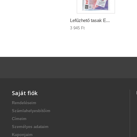
Lefűzhető tasak E...
3 945 Ft‎
Saját fiók
Rendeléseim
Számlahelyesbítőim
Címeim
Személyes adataim
Kuponjaim