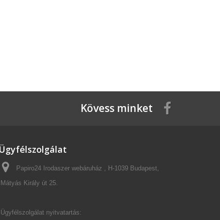
Kövess minket
Ügyfélszolgálat
Papiro24 Irodaszer webáruház , H-1039 Budapest,
Mátyás Király út 25.
Ügyfélszolgálat nyitvatartás: