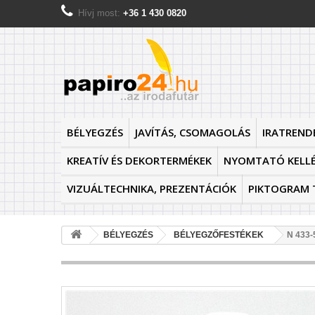
Hívj most:
+36 1 430 0820
BÉLYEGZÉS
JAVÍTÁS, CSOMAGOLÁS
IRATREND
KREATÍV ÉS DEKORTERMÉKEK
NYOMTATÓ KELL
VIZUÁLTECHNIKA, PREZENTÁCIÓK
PIKTOGRAM 
BÉLYEGZÉS
BÉLYEGZŐFESTÉKEK
N 433-