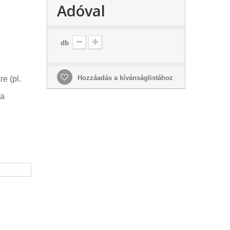
Adóval
db
Hozzáadás a kívánságlistához
e (pl.
ma