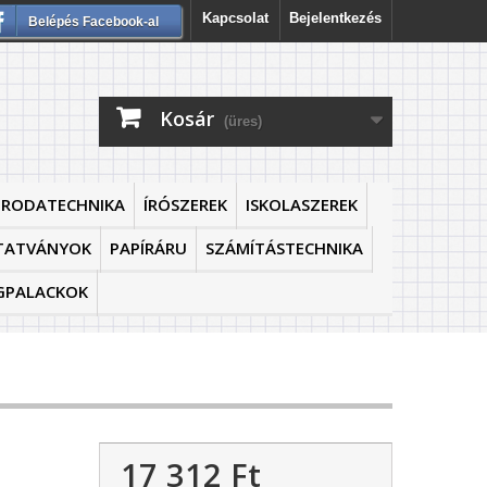
Kapcsolat
Bejelentkezés
Belépés Facebook-al
Kosár
(üres)
IRODATECHNIKA
ÍRÓSZEREK
ISKOLASZEREK
TATVÁNYOK
PAPÍRÁRU
SZÁMÍTÁSTECHNIKA
GPALACKOK
17 312 Ft‎