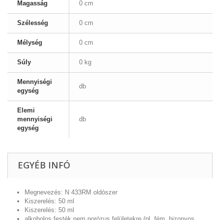
Magasság
0 cm
Szélesség
0 cm
Mélység
0 cm
Súly
0 kg
Mennyiségi
db
egység
Elemi
mennyiségi
db
egység
EGYÉB INFÓ
Megnevezés: N 433RM oldószer
Kiszerelés: 50 ml
Kiszerelés: 50 ml
alkoholos festék nem porózus felületekre (pl. fém, bizonyos