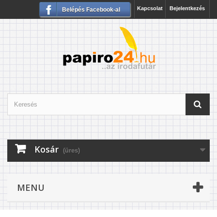
Kapcsolat
Bejelentkezés
Belépés Facebook-al
Kosár
(üres)
MENU