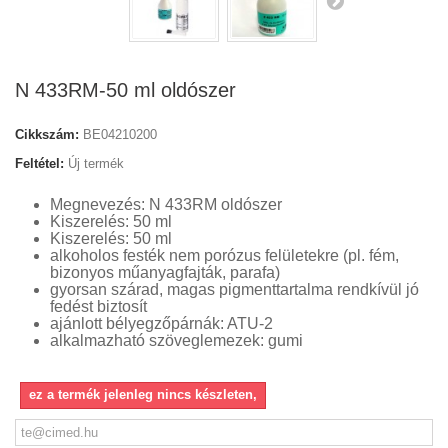
N 433RM-50 ml oldószer
Cikkszám:
BE04210200
Feltétel:
Új termék
Megnevezés: N 433RM oldószer
Kiszerelés: 50 ml
Kiszerelés: 50 ml
alkoholos festék nem porózus felületekre (pl. fém,
bizonyos műanyagfajták, parafa)
gyorsan szárad, magas pigmenttartalma rendkívül jó
fedést biztosít
ajánlott bélyegzőpárnák: ATU-2
alkalmazható szöveglemezek: gumi
ez a termék jelenleg nincs készleten,