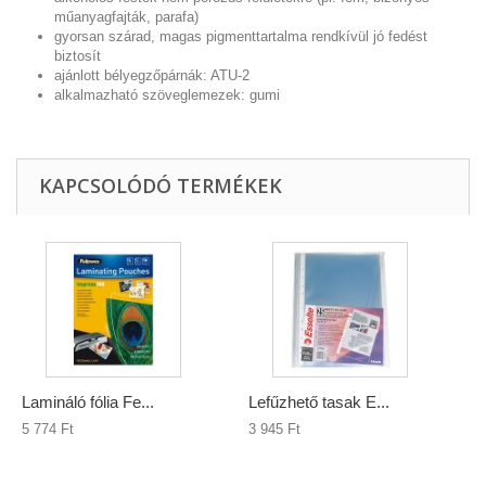
műanyagfajták, parafa)
gyorsan szárad, magas pigmenttartalma rendkívül jó fedést
biztosít
ajánlott bélyegzőpárnák: ATU-2
alkalmazható szöveglemezek: gumi
KAPCSOLÓDÓ TERMÉKEK
Lamináló fólia Fe...
Lefűzhető tasak E...
5 774 Ft‎
3 945 Ft‎