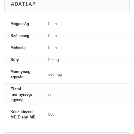
ADATLAP
Magasság
0 cm
Szélesség
0 cm
Mélység
0 cm
Súly
2.5 kg
Mennyiségi
csomag
egység
Elemi
mennyiségi
ív
egység
Készletezési
500
ME/Elemi ME