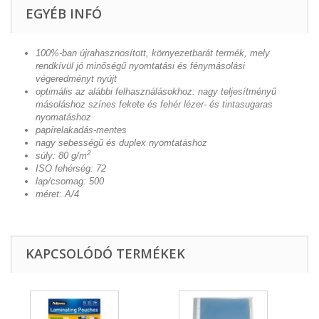
EGYÉB INFÓ
100%-ban újrahasznosított, környezetbarát termék, mely
rendkívül jó minőségű nyomtatási és fénymásolási
végeredményt nyújt
optimális az alábbi felhasználásokhoz: nagy teljesítményű
másoláshoz színes fekete és fehér lézer- és tintasugaras
nyomatáshoz
papírelakadás-mentes
nagy sebességű és duplex nyomtatáshoz
2
súly: 80 g/m
ISO fehérség: 72
lap/csomag: 500
méret: A/4
KAPCSOLÓDÓ TERMÉKEK