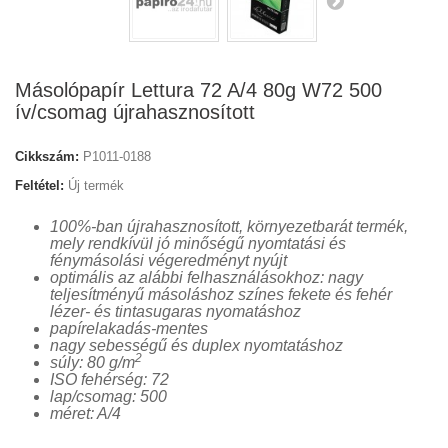
Másolópapír Lettura 72 A/4 80g W72 500
ív/csomag újrahasznosított
Cikkszám:
P1011-0188
Feltétel:
Új termék
100%-ban újrahasznosított, környezetbarát termék,
mely rendkívül jó minőségű nyomtatási és
fénymásolási végeredményt nyújt
optimális az alábbi felhasználásokhoz: nagy
teljesítményű másoláshoz színes fekete és fehér
lézer- és tintasugaras nyomatáshoz
papírelakadás-mentes
nagy sebességű és duplex nyomtatáshoz
2
súly: 80 g/m
ISO fehérség: 72
lap/csomag: 500
méret: A/4