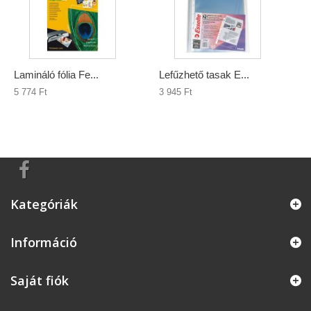
Lamináló fólia Fe...
Lefűzhető tasak E...
5 774 Ft‎
3 945 Ft‎
Kategóriák
Információ
Saját fiók