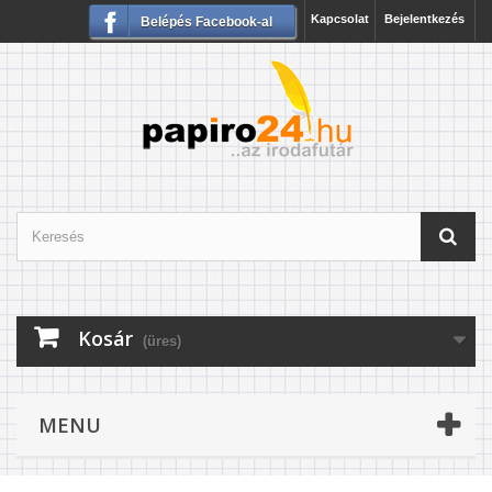
Kapcsolat
Bejelentkezés
Belépés Facebook-al
Kosár
(üres)
MENU