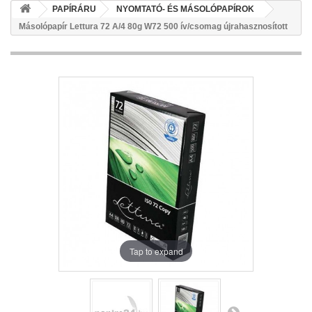
PAPÍRÁRU
NYOMTATÓ- ÉS MÁSOLÓPAPÍROK
Másolópapír Lettura 72 A/4 80g W72 500 ív/csomag újrahasznosított
Tap to expand